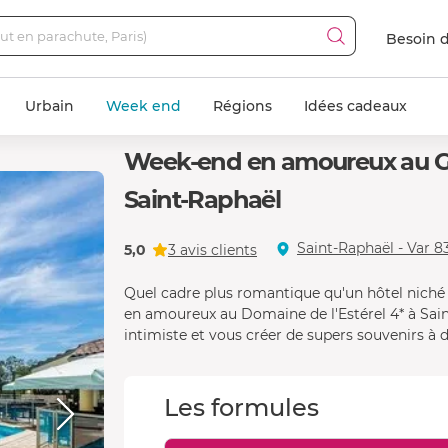
Besoin d
Urbain
Week end
Régions
Idées cadeaux
Week-end en amoureux au Gar
Saint-Raphaël
Saint-Raphaël - Var 8
5,0
3 avis clients
Quel cadre plus romantique qu'un hôtel niché
en amoureux au Domaine de l'Estérel 4* à Saint
intimiste et vous créer de supers souvenirs à d
Les formules