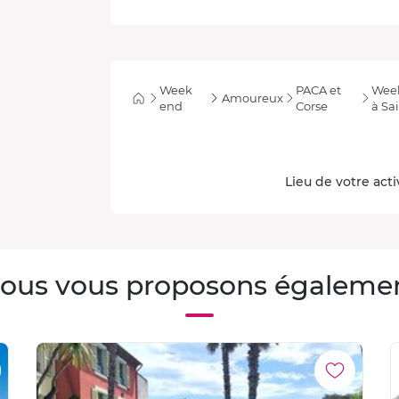
Week
PACA et
Week
Amoureux
end
Corse
à Sa
Lieu de votre acti
ous vous proposons égaleme