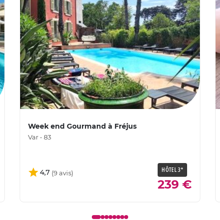
Week end Gourmand à Fréjus
Var - 83
HÔTEL 3*
4,7
239 €