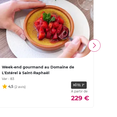
Week-end gourmand au Domaine de
Week-
L'Estérel à Saint-Raphaël
à Sai
Var - 83
Var - 8
HÔTEL 3*
4,5
4,
À partir de
229 €