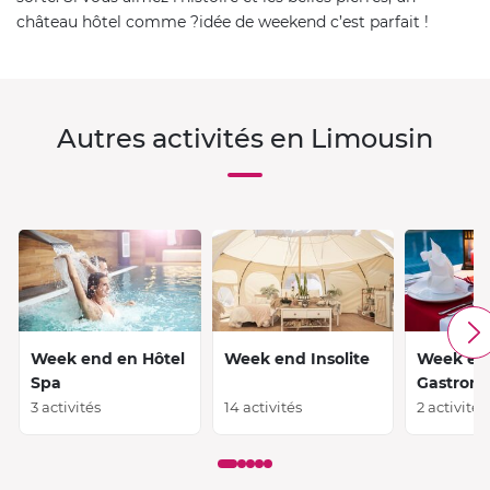
château hôtel comme ?idée de weekend c’est parfait !
Autres activités en Limousin
Week end en Hôtel
Week end Insolite
Week en
Spa
Gastron
3 activités
14 activités
2 activités