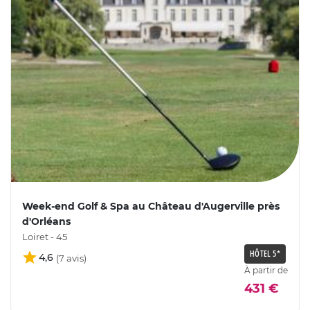
Week-end Golf & Spa au Château d'Augerville près
d'Orléans
Loiret - 45
HÔTEL 5*
4,6
À partir de
431 €