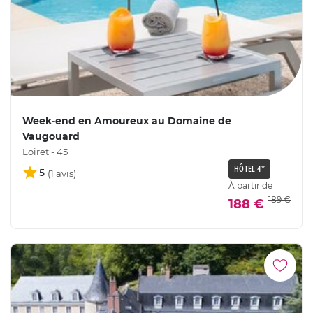
Week-end en Amoureux au Domaine de
Vaugouard
Loiret - 45
HÔTEL 4*
5
À partir de
189 €
188 €