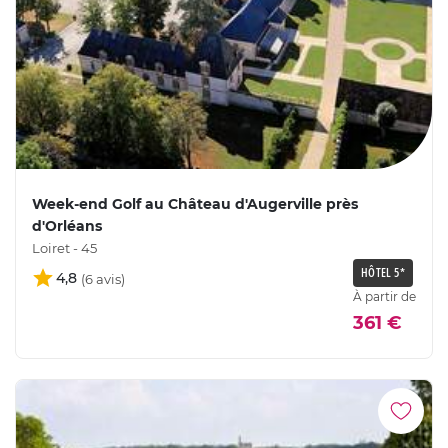
Week-end Golf au Château d'Augerville près
d'Orléans
Loiret - 45
HÔTEL 5*
4,8
À partir de
361 €