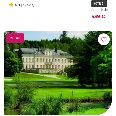
HÔTEL 5*
4,8
À partir de
539 €
PROMO