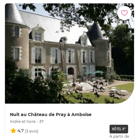
Nuit au Château de Pray à Amboise
Indre et loire - 37
HÔTEL 4*
4,7
À partir de