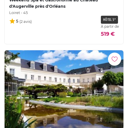
Weekend Spa et Gastronomie au Château
d'Augerville près d'Orléans
Loiret - 45
HÔTEL 5*
5
À partir de
519 €