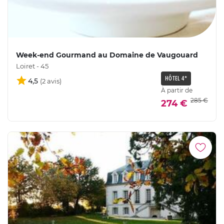
Week-end Gourmand au Domaine de Vaugouard
Loiret - 45
HÔTEL 4*
4,5
À partir de
285 €
274 €