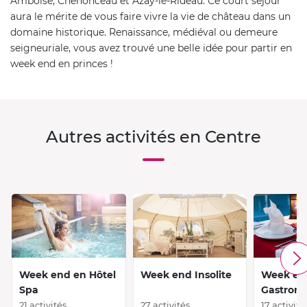
Amboise, Chenonceau et Azay-le-Rideau. Ce court séjour
aura le mérite de vous faire vivre la vie de château dans un
domaine historique. Renaissance, médiéval ou demeure
seigneuriale, vous avez trouvé une belle idée pour partir en
week end en princes !
Autres activités en Centre
Week end en Hôtel
Week end Insolite
Week en
Spa
Gastron
21 activités
27 activités
17 activité