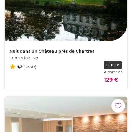
Nuit dans un Château près de Chartres
Eure et loir - 28
HÔTEL 3*
4,3
À partir de
129 €