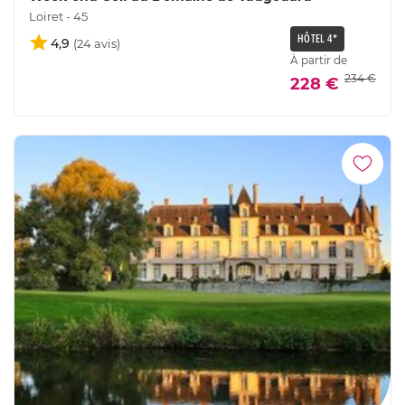
Loiret - 45
HÔTEL 4*
4,9
À partir de
234 €
228 €