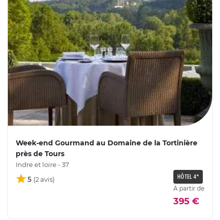
Week-end Gourmand au Domaine de la Tortinière
près de Tours
Indre et loire - 37
HÔTEL 4*
5
À partir de
395 €