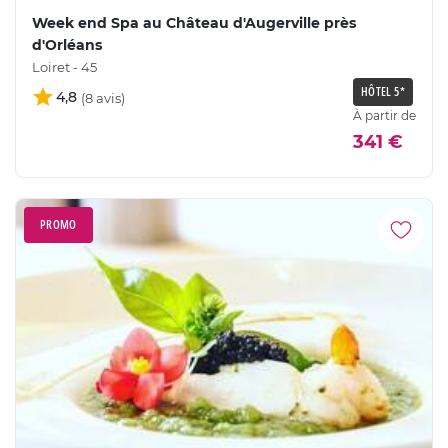
Week end Spa au Château d'Augerville près
d'Orléans
Loiret - 45
HÔTEL 5*
4,8
À partir de
341 €
PROMO