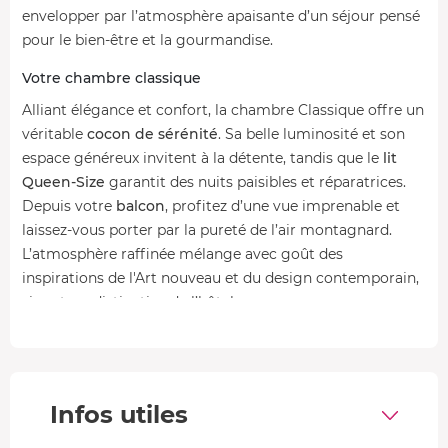
envelopper par l’atmosphère apaisante d’un séjour pensé
pour le bien-être et la gourmandise.
Votre chambre classique
Alliant élégance et confort, la chambre Classique offre un
véritable
cocon de sérénité
. Sa belle luminosité et son
espace généreux invitent à la détente, tandis que le
lit
Queen-Size
garantit des nuits paisibles et réparatrices.
Depuis votre
balcon
, profitez d’une vue imprenable et
laissez-vous porter par la pureté de l’air montagnard.
L’atmosphère raffinée mélange avec goût des
inspirations de l'Art nouveau et du design contemporain,
signature distinctive de l’hôtel.
Tout a été pensé pour votre confort
: salle de bain
équipée d’une douche ou d’une baignoire, télévision 50
pouces avec Chromecast, connexion Wi-Fi haut débit et
plateau de courtoisie pour vos instants de calme.
Infos utiles
Climatisation, miroir et rangements pratiques
complètent les équipements de cette chambre de
23 m²
,