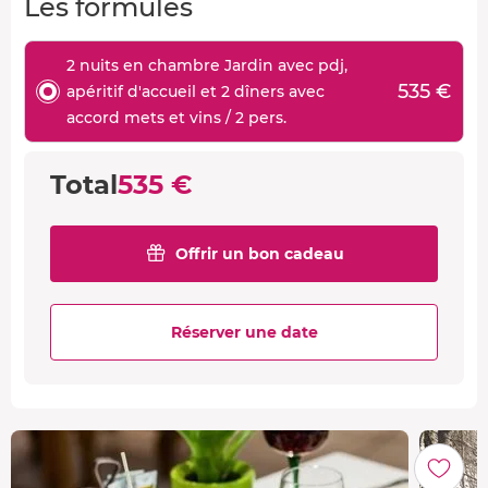
Les formules
2 nuits en chambre Jardin avec pdj,
535 €
apéritif d'accueil et 2 dîners avec
accord mets et vins / 2 pers.
Total
535 €
Offrir un bon cadeau
Réserver une date