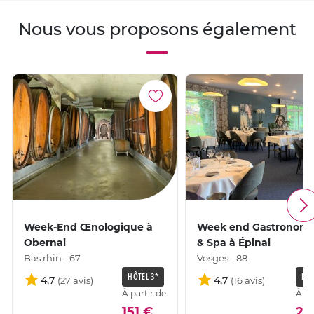
Nous vous proposons également
Week-End Œnologique à
Week end Gastronom
Obernai
& Spa à Épinal
Bas rhin - 67
Vosges - 88
HÔTEL 3*
HÔT
4,7
4,7
À partir de
À pa
151 €
28