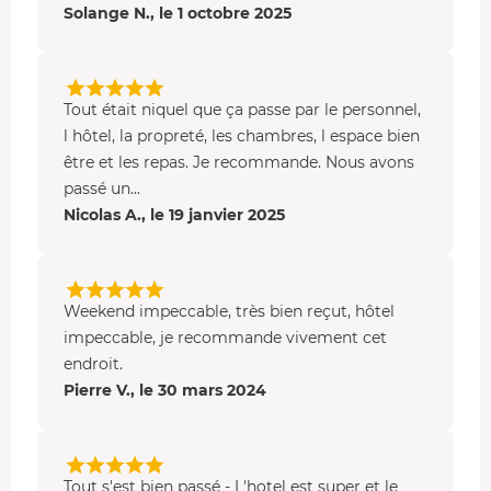
Solange N., le 1 octobre 2025
pourrez profiter d'un bain dans la
piscine intérieure
,
chauffée toute l'année à 28°C. Vous pourrez également
accéder au
sauna finlandais
et sa chaleur sèche
bienfaisante.
Tout était niquel que ça passe par le personnel,
l hôtel, la propreté, les chambres, l espace bien
L'hôtel comporte aussi une grande terrasse à l'ombre,
être et les repas. Je recommande. Nous avons
une
salle de sport
et un bar alsacien parfait pour finir
passé un...
votre journée autour d'un apéritif.
Nicolas A., le 19 janvier 2025
•
La chambre
La
chambre Jardin
vous offre une vue verdoyante sur le
jardin arboré. Vous apprécierez son cadre authentique et
Weekend impeccable, très bien reçut, hôtel
ses prestations : grand lit double en 160 cm (ou 2 lits
impeccable, je recommande vivement cet
simples), salle de bain privée avec douche et sèche-
endroit.
cheveux, peignoirs, wc, accès Wifi gratuit et télé écran
Pierre V., le 30 mars 2024
plat avec Canal+.
Tout s'est bien passé - L'hotel est super et le