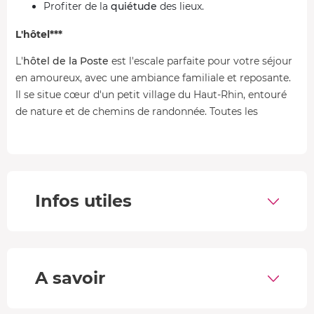
Profiter de la
quiétude
des lieux.
L'hôtel***
L'
hôtel de la Poste
est l'escale parfaite pour votre séjour
en amoureux, avec une ambiance familiale et reposante.
Il se situe cœur d'un petit village du Haut-Rhin, entouré
de nature et de chemins de randonnée. Toutes les
conditions sont réunies pour découvrir comme il se doit
la cuisine régionale !
•
Le restaurant
Infos utiles
Hâtez-vous à la table du restaurant pour découvrir la
gastronomie alsacienne ! Durant ce séjour tout en
gourmandise, vous profitez de
2 dîners
: un
menu
Régional
avec une bouteille de vin d'Alsace sélectionné
par votre hôte, un
menu Gastronomique
en 6 plats avec
A savoir
un verre de vin à chaque plat.
Exemple de menu Régional (à titre indicatif)
: mise en