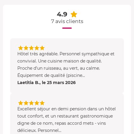
bouche ; terrine de gibier maison ; civet de biche ou
4.9
sanglier de la chasse du Bonhomme ; vacherin glacé.
7 avis clients
Exemple de menu Gastronomique (à titre indicatif)
: mise
en bouche ; foie gras de canard maison et ses fruits au
vinaigre ; petit filet d'espadon grillé et sa polenta de
choucroute, sauce safranée ; sorbet arrosé ; magret de
Hôtel très agréable. Personnel sympathique et
canard au miel de montagne bio du village et sésame ;
convivial. Une cuisine maison de qualité.
assiette de fruits et sorbets.
Proche d'un ruisseau, au vert, au calme.
Vous pourrez déguster des
vins alsaciens
(domaine Dopff
Équipement de qualité (piscine...
ou Horcher par exemple) ou issus d'autres régions
Laetitia B., le 25 mars 2026
viticoles françaises.
Le
petit-déjeuner
(pdj) est servi de 07h30 à 10h00. Au
buffet, vous savourez des produits régionaux.
Excellent séjour en demi pension dans un hôtel
tout confort, et un restaurant gastronomique
•
Les services
digne de ce nom, repas accord mets - vins
délicieux. Personnel...
Outre la découverte de la gastronomie locale, vous