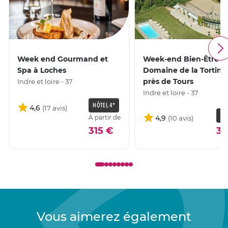
Week end Gourmand et
Week-end Bien-Être a
Spa à Loches
Domaine de la Tortini
près de Tours
Indre et loire - 37
Indre et loire - 37
HÔTEL 4*
4,6
HÔ
À partir de
4,9
315 €
33
Vous aimerez également