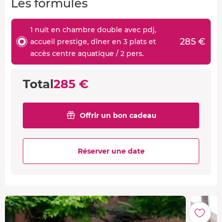
Les formules
1 nuit en chambre double avec pdj,
285 €
accueil prestige, dîner en 3 plats et
accès centre aquatique / 2 pers.
Total
285 €
Offrir un bon cadeau
Réserver une date