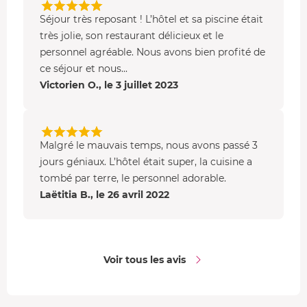
Séjour très reposant ! L’hôtel et sa piscine était
En saison, la
grande piscine
est l'endroit parfait pour se
très jolie, son restaurant délicieux et le
détendre lors d'un bain rafraîchissant ou profiter du
personnel agréable. Nous avons bien profité de
soleil. Dans le jardin arboré d'un hectare, vous pourrez
ce séjour et nous...
vous détendre au salon d'été. Friand de jeux collectifs,
Victorien O., le 3 juillet 2023
préférez une partie de
billard
, de jeux anciens ou en
extérieur (pétanque, croquet, etc.).
•
Les chambres
Malgré le mauvais temps, nous avons passé 3
Vous séjournez dans une
chambre double
tout confort
jours géniaux. L’hôtel était super, la cuisine a
et offrant une
vue sur le jardin
. Chaque chambre possède
tombé par terre, le personnel adorable.
une décoration unique et certaines disposent d'un lit à
Laëtitia B., le 26 avril 2022
baldaquin. Elles sont équipées de : grand lit double, salle
de bain privée, télévision et Wifi gratuit. Vous bénéficiez
de peignoirs et de bouteilles d'eau.
Voir tous les avis