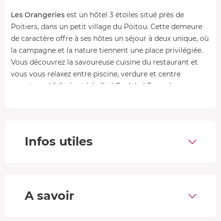
Les Orangeries
est un hôtel 3 étoiles situé près de
Poitiers, dans un petit village du Poitou. Cette demeure
de caractère offre à ses hôtes un séjour à deux unique, où
la campagne et la nature tiennent une place privilégiée.
Vous découvrez la savoureuse cuisine du restaurant et
vous vous relaxez entre piscine, verdure et centre
aquatique. L'hôtel est labellisé Ecolabel Européen.
•
Le restaurant
Le restaurant de l'hôtel propose une carte délicieuse et
un cadre somptueux. Dans cette bâtisse rénovée du
Infos utiles
ème
XVIII
siècle, vous dégustez un
menu à la carte
en 3
plats et découvrez les
saveurs locales
. Le chef s'inspire
des légumes du potager et des producteurs locaux.
Exemple de menu à titre indicatif
: gravelaax de truite de
A savoir
Chauvigny au fenouil sauvage du jardin, petits légumes
croquants, émulsion d'aromatiques ; magret de canard