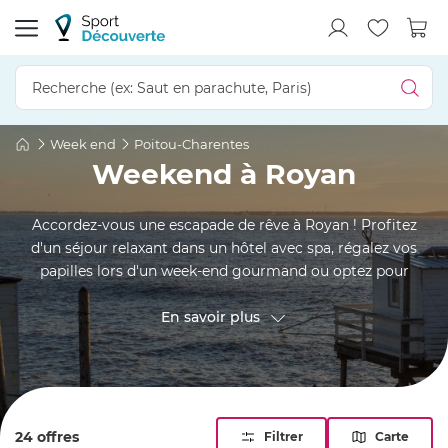
Week end
Poitou-Charentes
Weekend à Royan
Accordez-vous une escapade de rêve à Royan ! Profitez
d'un séjour relaxant dans un hôtel avec spa, régalez vos
papilles lors d'un week-end gourmand ou optez pour
l'originalité en séjournant dans un hébergement insolite
comme une roulotte, une bulle transparente ou même une
En savoir plus
cabane sur l'eau. En Charente-Maritime, votre périple
devient une expérience inoubliable où le tourisme se
conjugue avec confort et aventure.
24 offres
Filtrer
Carte