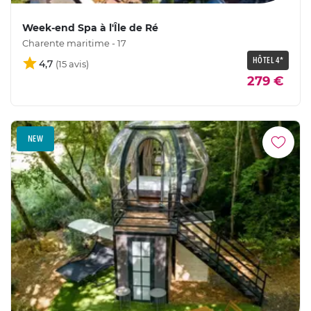
Week-end Spa à l'Île de Ré
Charente maritime - 17
HÔTEL 4*
4,7
279 €
NEW