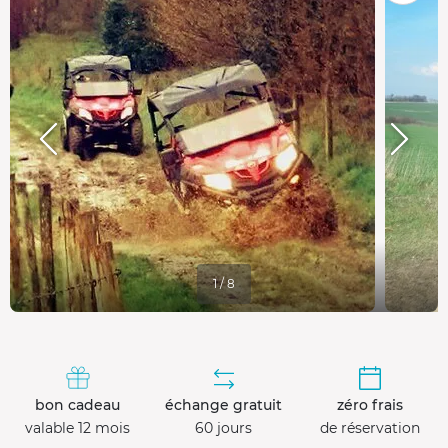
1 / 8
bon cadeau
échange gratuit
zéro frais
valable 12 mois
60 jours
de réservation