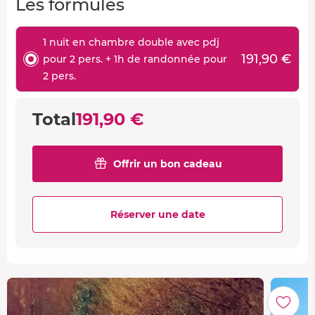
Les formules
1 nuit en chambre double avec pdj
191,90 €
pour 2 pers. + 1h de randonnée pour
2 pers.
Total
191,90 €
Offrir un bon cadeau
Réserver une date