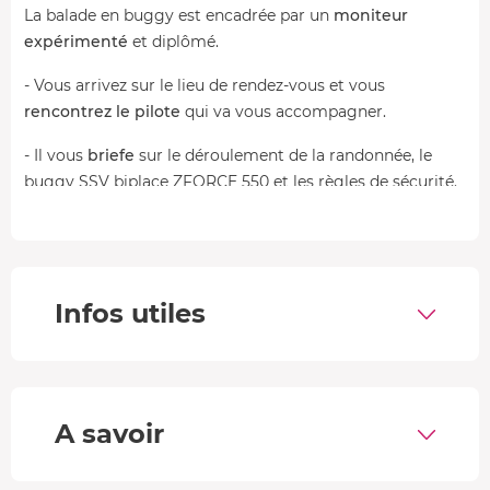
La balade en buggy est encadrée par un
moniteur
expérimenté
et diplômé.
- Vous arrivez sur le lieu de rendez-vous et vous
rencontrez le pilote
qui va vous accompagner.
- Il vous
briefe
sur le déroulement de la randonnée, le
buggy SSV biplace ZFORCE 550 et les règles de sécurité.
Vous prenez en main la machine avant de démarrer
l'excursion.
- Vous prenez le
départ pour votre randonnée
tout-
terrain, à travers les sentiers de Normandie. Vous passez
Infos utiles
aussi bien sur des vastes étendues que des chemins.
- La
balade touche à sa fin
, vous retournez à votre point
de départ.
A savoir
Description de l'hôtel