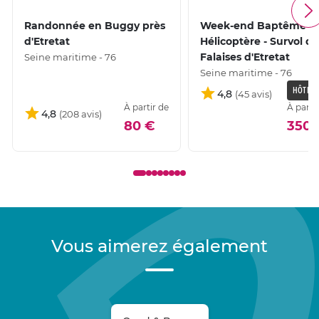
Randonnée en Buggy près
Week-end Baptême e
d'Etretat
Hélicoptère - Survol d
Falaises d'Etretat
Seine maritime - 76
Seine maritime - 76
HÔTEL 
4,8
À partir de
À parti
4,8
80 €
350,
Vous aimerez également