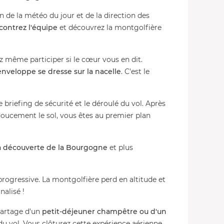
on de la météo du jour et de la direction des
contrez l'équipe
et découvrez la montgolfière
ez même participer si le cœur vous en dit.
'enveloppe se dresse sur la nacelle
. C'est le
e briefing de sécurité et le déroulé du vol. Après
 doucement le sol, vous êtes au premier plan
 la découverte de la Bourgogne
et plus
 progressive. La montgolfière perd en altitude et
nalisé !
partage d'un
petit-déjeuner champêtre ou d'un
e du vol. Vous clôturez cette expérience aérienne