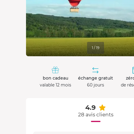
1 / 19
bon cadeau
échange gratuit
zéro
valable 12 mois
60 jours
de rés
4.9
28 avis clients