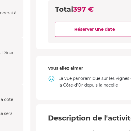
Total
397 €
anderai à
Réserver une date
. Dîner
Vous allez aimer
La vue panoramique sur les vignes 
la Côte-d'Or depuis la nacelle
la côte
Ce sera
Description de l'activi