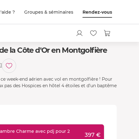
'aide ?
Groupes & séminaires
Rendez-vous
e la Côte d'Or en Montgolfière
1
 à ce week-end aérien avec vol en montgolfière ! Pour
eux pas des Hospices en hôtel 4 étoiles et d'un baptême
 chambre Charme avec pdj pour 2
397 €