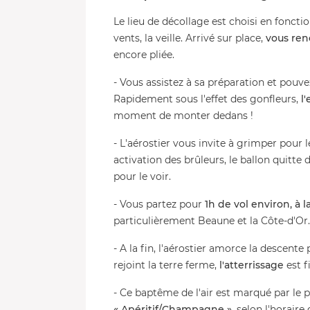
Le lieu de décollage est choisi en foncti
vents, la veille. Arrivé sur place,
vous ren
encore pliée.
- Vous assistez à sa préparation et pouv
Rapidement sous l'effet des gonfleurs,
l
moment de monter dedans !
- L'aérostier vous invite à grimper pour l
activation des brûleurs, le ballon quitte
pour le voir.
- Vous partez pour
1h de vol environ, à
particulièrement Beaune et la Côte-d'Or.
- A la fin, l'aérostier amorce la descente
rejoint la terre ferme,
l'atterrissage
est fi
- Ce baptême de l'air est marqué par le 
« Apéritif/Champagne »
, selon l'horair