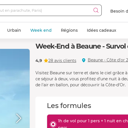
Besoin d
Urbain
Week end
Régions
Idées cadeaux
Week-End à Beaune - Survol d
Beaune - Côte d'or 2
4,9
28 avis clients
Visitez Beaune sur terre et dans le ciel grâce
ce séjour à deux, vous profitez d'une nuit à d
de l'air en ballon, pour découvrir la Côte-d'Or.
Les formules
1h de vol pour 1 pers + 1 nuit en
pers.