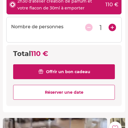
2h30 d'atelier création de parfum et
110 €
votre flacon de 30ml à emporter
1
Nombre de personnes
Total
110 €
Offrir un bon cadeau
Réserver une date