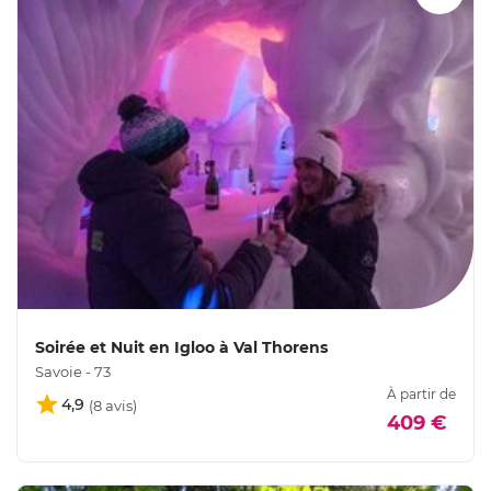
Soirée et Nuit en Igloo à Val Thorens
Savoie - 73
À partir de
4,9
409 €