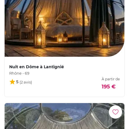
Nuit en Dôme à Lantignié
Rhône - 69
À partir de
5
195 €