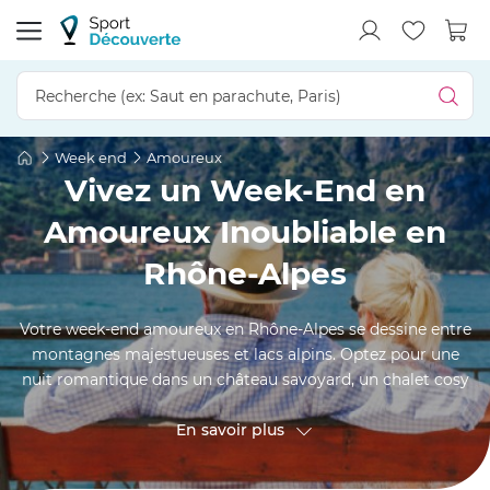
Week end
Amoureux
Vivez un Week-End en
Amoureux Inoubliable en
Rhône-Alpes
Votre week-end amoureux en Rhône-Alpes se dessine entre
montagnes majestueuses et lacs alpins. Optez pour une
nuit romantique dans un château savoyard, un chalet cosy
avec vue sur le Mont-Blanc ou même un igloo scintillant à
la belle étoile. D'Annecy à Lyon, de Chamonix aux vignobles
En savoir plus
de Beaujolais, chaque escapade promet complicité et
dépaysement. Offrez-lui un moment unique, entre spa