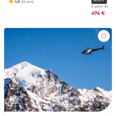
HÔTEL 4*
4,8
À partir de
474 €