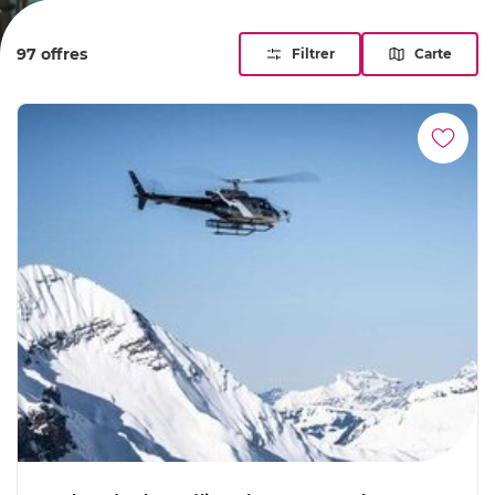
alpin, dîner gastronomique et promenades au bord du lac
Léman.
97 offres
Filtrer
Carte