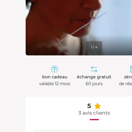
1 / 4
bon cadeau
échange gratuit
zéro
valable 12 mois
60 jours
de rés
5
3 avis clients