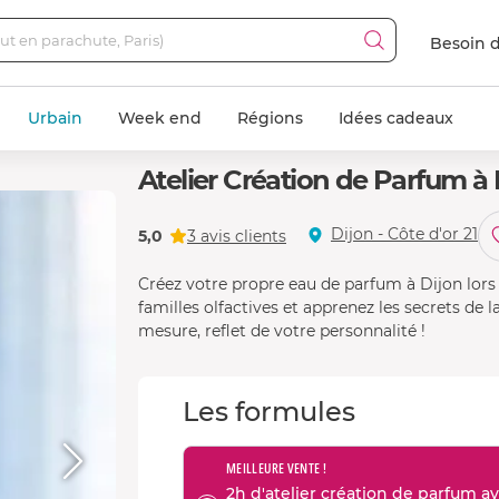
Besoin d
Urbain
Week end
Régions
Idées cadeaux
Atelier Création de Parfum à 
Dijon - Côte d'or 21
5,0
3 avis clients
Créez votre propre eau de parfum à Dijon lors 
familles olfactives et apprenez les secrets de
mesure, reflet de votre personnalité !
Les formules
MEILLEURE VENTE !
2h d'atelier création de parfum av