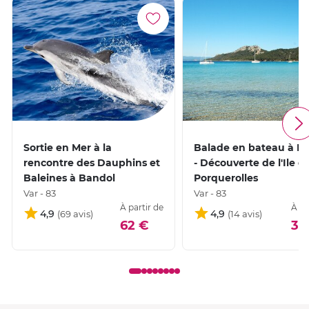
Sortie en Mer à la
Balade en bateau à B
rencontre des Dauphins et
- Découverte de l'Ile d
Baleines à Bandol
Porquerolles
Var - 83
Var - 83
À partir de
À pa
4,9
4,9
62 €
39