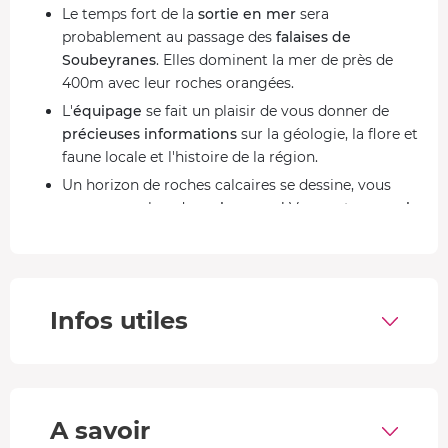
Le temps fort de la
sortie en mer
sera
probablement au passage des
falaises de
Soubeyranes
. Elles dominent la mer de près de
400m avec leur roches orangées.
L'
équipage
se fait un plaisir de vous donner de
précieuses informations
sur la géologie, la flore et
faune locale et l'histoire de la région.
Un horizon de roches calcaires se dessine, vous
vous approchez des
calanques
! Vous entrez
au plus
profond
de chaque vallon. Vous pourrez apercevoir
les
cabanons
et quelques
petits ports de plaisance
.
Votre croisière prend fin, vous regagnez Bandol.
Infos utiles
Le Parc National des Calanques au fil de l'eau depuis
Bandol
2h30 de balade en bateau - 7 calanques
Au départ de
Bandol
, vous parcourez environ 50 km pour
A savoir
rejoindre
La Ciotat
et
Cassis.
Vous apercevrez le
Bec de