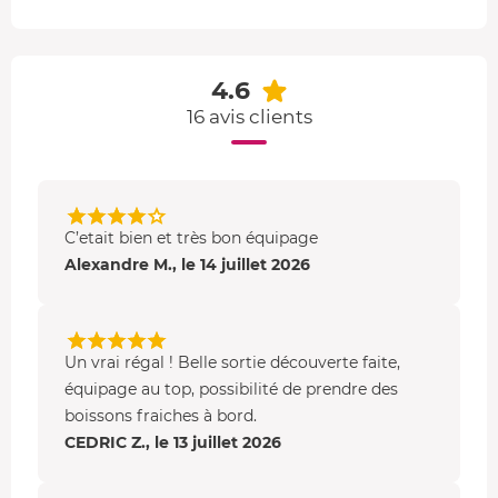
l'Aigle
qui domine les
calanques de Figuerolles
, le
Cap
Canaille
, la plage de l'Arène et la anse Corton avant de
dépasser le port de Cassis direction
Port-Miou
,
Port-Pin
,
4.6
en-Vau
et terminez par la
calanque de Devenson
.
16 avis clients
3h15 de balade en bateau - 13 calanques
Vous empruntez le même itinéraire que la formule
précédente et poursuivez jusqu'aux
calanques de
Marseille
: calanque de l'
Oule
,
Sugiton
,
Morgiou
, la
C’etait bien et très bon équipage
Triperie
et
Sormiou
. À tribord, vous observez les
Alexandre M., le 14 juillet 2026
calanques et à bâbord, vous verrez les
îles du Riou
.
Un vrai régal ! Belle sortie découverte faite,
équipage au top, possibilité de prendre des
boissons fraiches à bord.
CEDRIC Z., le 13 juillet 2026