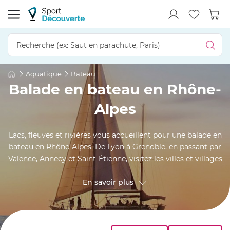
Aquatique
Bateau
Balade en bateau en Rhône-
Alpes
Lacs, fleuves et rivières vous accueillent pour une balade en
bateau en Rhône-Alpes. De Lyon à Grenoble, en passant par
Valence, Annecy et Saint-Étienne, visitez les villes et villages
de la région depuis le ponton d'un bateau à moteur, d'une
péniche ou d'un voilier. Cette promenade en bateau,
En savoir plus
accompagné par un skipper, vous permet d'appréhender
les merveilles naturelles rhônalpines sous un angle inédit.
Durant ce tour en bateau, laissez-vous porter par le clapotis
de l'eau et profitez à fond de cette navigation pour vous