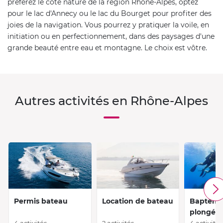
préférez le côté nature de la région Rhône-Alpes, optez
pour le lac d'Annecy ou le lac du Bourget pour profiter des
joies de la navigation. Vous pourrez y pratiquer la voile, en
initiation ou en perfectionnement, dans des paysages d'une
grande beauté entre eau et montagne. Le choix est vôtre.
Autres activités en Rhône-Alpes
Permis bateau
Location de bateau
Baptême
plongée
4 activités
2 activités
4 activités