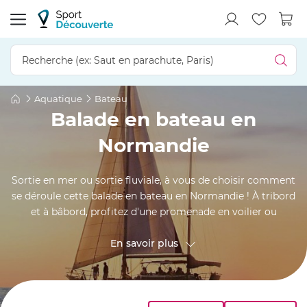
Aquatique
Bateau
Balade en bateau en
Normandie
Sortie en mer ou sortie fluviale, à vous de choisir comment
se déroule cette balade en bateau en Normandie ! À tribord
et à bâbord, profitez d'une promenade en voilier ou
catamaran pour parcourir La Manche et découvrir la côte
d'Albâtre, la côte fleurie et les plages du Débarquement
En savoir plus
sous un nouveau jour. Sauf si vous préférez un tour en
bateau du côté de la baie du Mont Saint Michel ou une
balade en péniche sur l'Orne, entre Caen et Alençon...