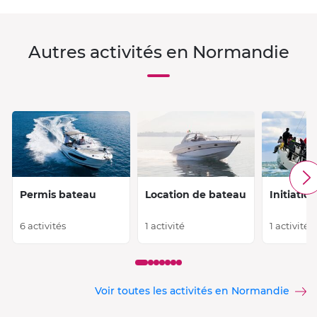
Autres activités en Normandie
Permis bateau
Location de bateau
Initiation
6 activités
1 activité
1 activité
Voir toutes les activités en Normandie