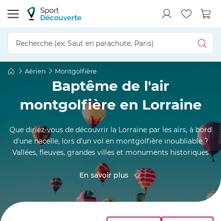
Aérien
Montgolfière
Baptême de l'air
montgolfière en Lorraine
Que diriez-vous de découvrir la Lorraine par les airs, à bord
d'une nacelle, lors d'un vol en montgolfière inoubliable ?
Vallées, fleuves, grandes villes et monuments historiques
s'étalent sous vos pieds, au fur et à mesure que vous prenez
de l'altitude. Si vous voulez visiter la région de manière
En savoir plus
inédite, alors ce tour en montgolfière est fait pour vous !
Préparez-vous au décollage dès maintenant...