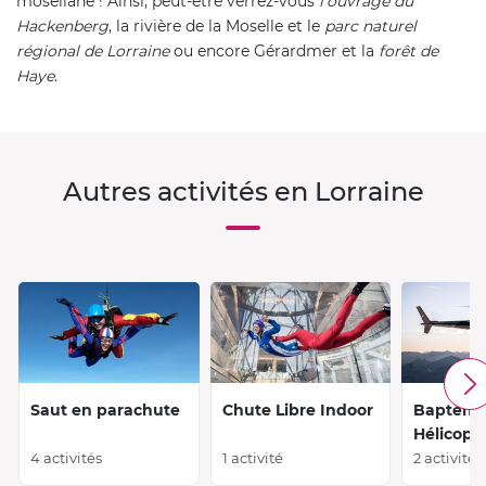
mosellane ! Ainsi, peut-être verrez-vous
l'ouvrage du
Hackenberg
, la rivière de la Moselle et le
parc naturel
régional de Lorraine
ou encore Gérardmer et la
forêt de
Haye
.
Autres activités en Lorraine
Saut en parachute
Chute Libre Indoor
Baptêm
Hélicopt
4 activités
1 activité
2 activités