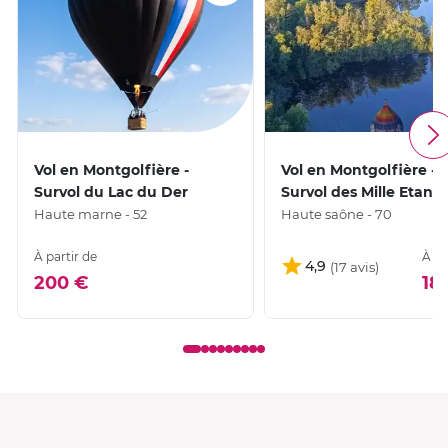
Vol en Montgolfière -
Vol en Montgolfière -
Survol du Lac du Der
Survol des Mille Etang
Haute marne - 52
Haute saône - 70
À partir de
À pa
4,9
200 €
18