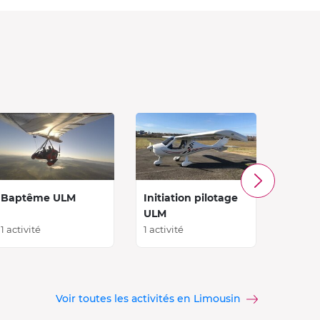
Baptême ULM
Initiation pilotage
Baptê
ULM
1 activité
1 activité
1 activi
Voir toutes les activités en Limousin