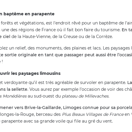
d’un baptême en parapente
 forêts et végétations, est l'endroit rêvé pour un baptême de l'ai
ne des régions de France où il fait bon faire du tourisme.
En t
 ciel
de la Haute-Vienne, de la Creuse ou de la Corrèze.
olez un relief, des monuments, des plaines et lacs. Les paysage
te sortie originale en tant que passager peut aussi être l’occas
 !
vrir les paysages limousins
t verdoyante qu’il est très agréable de survoler en parapente.
La
ns la sellette
. Vous aurez par exemple l’occasion de voir des c
s Monédières
au sud-ouest du
plateau de Millevaches
.
ener vers Brive-la-Gaillarde, Limoges connue pour sa porcela
ollonges-la-Rouge, berceau des
Plus Beaux Villages de France
en
e parapente avec sa grande voile qui file au gré du vent.