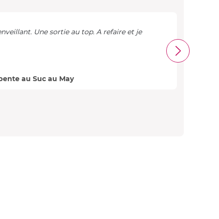
veillant. Une sortie au top. A refaire et je
Expérience 
sympa
Arthur
pente au Suc au May
Avis 