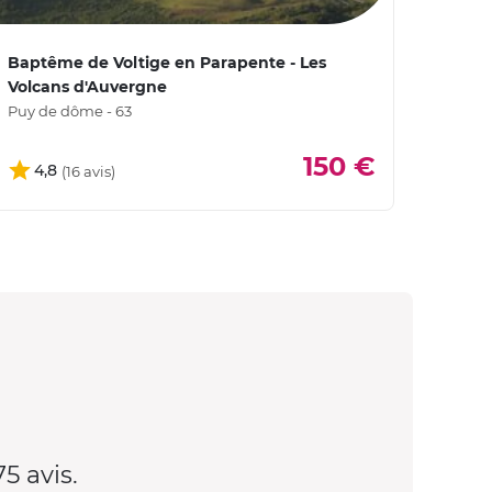
Baptême de Voltige en Parapente - Les
Baptê
Volcans d'Auvergne
des P
Puy de dôme - 63
Puy d
150 €
4,8
5
5 avis.