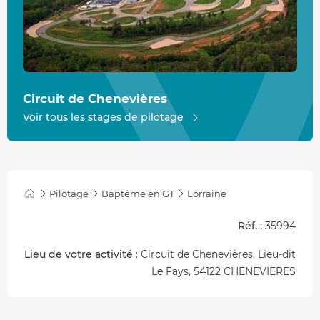
Circuit de Chenevières
Voir tous les stages de pilotage
Pilotage
Baptême en GT
Lorraine
Réf. :
35994
Lieu de votre activité
: Circuit de Chenevières, Lieu-dit
Le Fays, 54122 CHENEVIERES