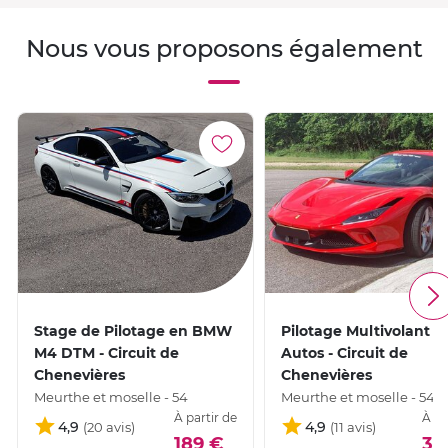
Nous vous proposons également
Stage de Pilotage en BMW
Pilotage Multivolant 2
M4 DTM - Circuit de
Autos - Circuit de
Chenevières
Chenevières
Meurthe et moselle - 54
Meurthe et moselle - 54
À partir de
À pa
4,9
4,9
189 €
30