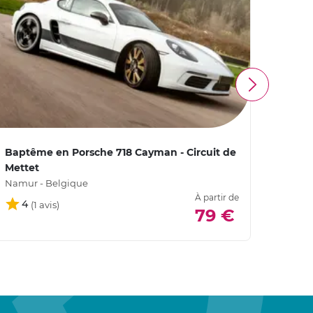
Baptême en Porsche 718 Cayman - Circuit de
Baptê
Mettet
Mette
Namur - Belgique
Namur
À partir de
À parti
4
79 €
149