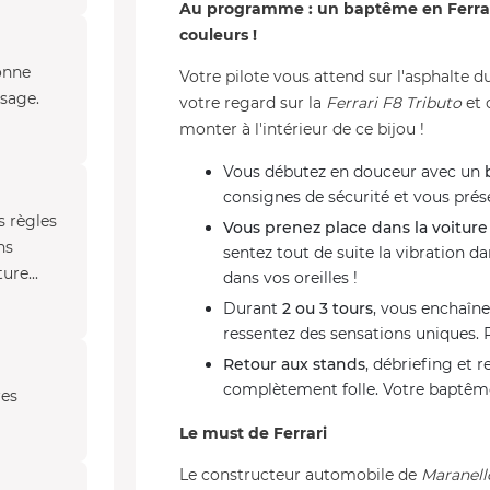
Au programme : un baptême en Ferrari F
couleurs !
onne
Votre pilote vous attend sur l'asphalte 
ssage.
votre regard sur la
Ferrari F8 Tributo
et 
monter à l'intérieur de ce bijou !
Vous débutez en douceur avec un
consignes de sécurité et vous prése
s règles
Vous prenez place dans la voiture
ns
sentez tout de suite la vibration da
ure...
dans vos oreilles !
Durant
2 ou 3 tours
, vous enchaîne
ressentez des sensations uniques.
Retour aux stands
, débriefing et 
complètement folle. Votre baptême 
res
Le must de Ferrari
Le constructeur automobile de
Maranell