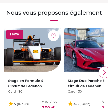
Nous vous proposons également
PROMO
Stage en Formule 4 -
Stage Duo Porsche Ferr
Circuit de Lédenon
Circuit de Lédenon
Gard - 30
Gard - 30
À partir de
À pa
5
4,8
330 €
21