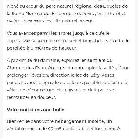
niché au cœur du
parc naturel régional des Boucles de
la Seine Normande
. En bordure de Seine, entre forêt et
rivière, le
calme
s’installe naturellement.
Vous avancez parmi les arbres jusqu’à ce qu’elle
apparaisse, suspendue entre ciel et branches : votre
bulle
perchée à 6 mètres de hauteur
.
À proximité du domaine, explorez les
sentiers du
Chemin des Deux Amants
et contemplez la vallée. Pour
prolonger l’évasion, direction le
lac de Léry-Poses
:
paddle, canoë, baignade ou balades paisibles à pied ou à
vélo… un décor naturel et apaisant, parfait pour se
ressourcer en douceur.
Votre nuit dans une bulle
Bienvenue dans votre
hébergement insolite
, un
véritable cocon de
40 m²
, confortable et lumineux. À
l’intérieur : un
lit double
face aux arbres, un
poêle à bois