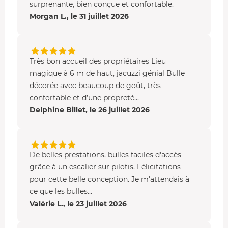
petit-déjeuner (en option et avec supplément)
? Pain,
surprenante, bien conçue et confortable.
viennoiseries croustillantes, confitures, fruits…
Morgan L., le 31 juillet 2026
Votre jacuzzi
Sur la terrasse, détendez-vous dans votre
jacuzzi
et
Très bon accueil des propriétaires Lieu
profitez de ses bulles apaisantes qui relâchent les
magique à 6 m de haut, jacuzzi génial Bulle
tensions et font du bien au corps et à l’esprit.
décorée avec beaucoup de goût, très
confortable et d’une propreté...
Delphine Billet, le 26 juillet 2026
De belles prestations, bulles faciles d'accès
grâce à un escalier sur pilotis. Félicitations
pour cette belle conception. Je m'attendais à
ce que les bulles...
Valérie L., le 23 juillet 2026