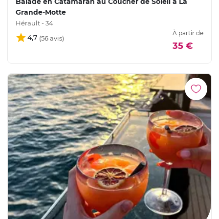
Balade en Catamaran au Coucher de Soleil à La
Grande-Motte
Hérault - 34
À partir de
4,7
35 €