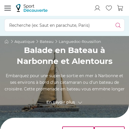
Aquatique
Bateau
Languedoc-Roussillon
Balade en Bateau à
Narbonne et Alentours
Embarquez pour une superbe sortie en mer à Narbonne et
ses environs à bord d'un catamaran ou d'un bateau de
croisière. Cette promenade en bateau vous emmène longer
les côtes méditerranéennes, vous offrant une vue à couper
le souffle sur le littoral de l'Aude, ses plages dorées infinies
En savoir plus
et ses marais de salins. Profitez la magie de la navigation
grâce à votre skipper qui s'occupe de tout ! Il ne vous reste
plus qu'à apprécier votre balade en bateau.