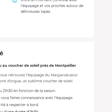
Vivre un moment convivial avec
l'équipage et vos proches autour de
délicieuses tapas
té
au coucher de soleil près de Montpellier
 vous retrouvez l'équipage du
Margarida
pour
nt d'orgue, un sublime coucher de soleil.
u 21h30 en fonction de la saison.
 vous faites connaissance avec l'équipage.
ité à respecter à bord.
u d'
une durée d'1h30
.