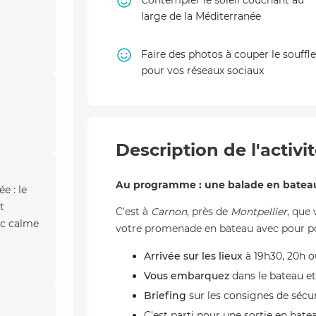
Contempler le soleil couchant au
large de la Méditerranée
Faire des photos à couper le souffle
pour vos réseaux sociaux
Description de l'activi
Au programme : une balade en bateau 
e : le
t
C'est à
Carnon
, près de
Montpellier
, que
nc calme
votre promenade en bateau avec pour poi
Arrivée sur les lieux
à 19h30, 20h o
Vous embarquez
dans le bateau et
Briefing
sur les consignes de sécur
C'est parti pour une sortie en batea