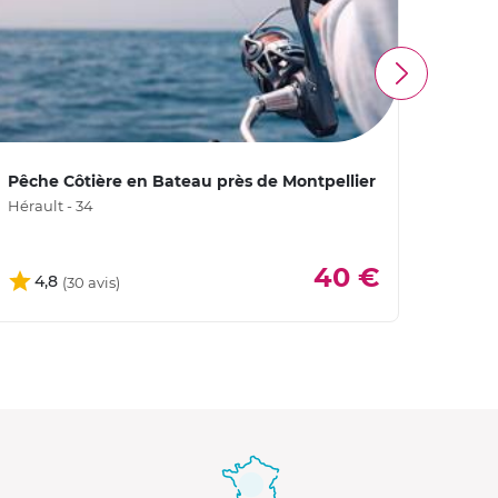
Pêche Côtière en Bateau près de Montpellier
Pêche
Hérault - 34
Héraul
40 €
4,8
4,