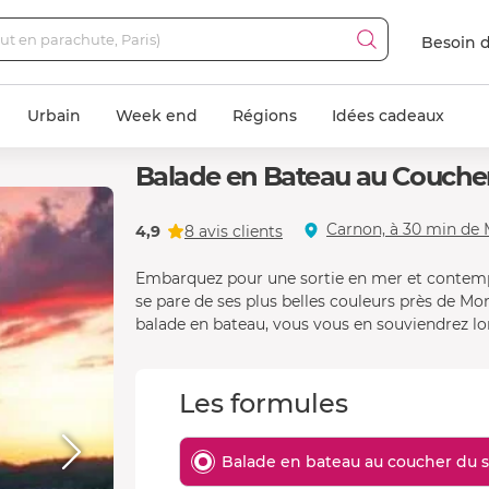
Besoin d
Urbain
Week end
Régions
Idées cadeaux
Balade en Bateau au Coucher 
Carnon, à 30 min de M
4,9
8 avis clients
Embarquez pour une sortie en mer et contemplez
se pare de ses plus belles couleurs près de Mo
balade en bateau, vous vous en souviendrez l
Les formules
Balade en bateau au coucher du so