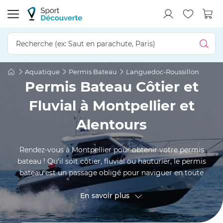
Aquatique
Permis Bateau
Languedoc-Roussillon
Permis Bateau Côtier et
Fluvial à Montpellier et
Alentours
Rendez-vous à Montpellier pour obtenir votre permis
bateau ! Qu'il soit côtier, fluvial ou hauturier, le permis
bateau est un passage obligé pour naviguer en toute
autonomie sur le littoral français. Après un cours théorique
et la pratique sur un véhicule nautique de plaisance, vous
En savoir plus
êtes paré(e) pour passer l'examen final. Bientôt, la météo
en mer, le code maritime, la situation d'homme à la mer, la