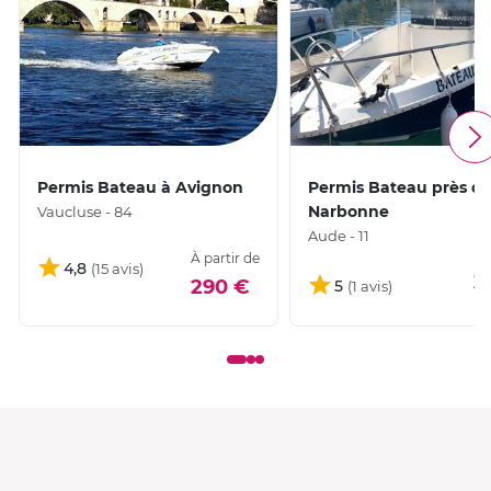
Permis Bateau à Avignon
Permis Bateau près d
Narbonne
Vaucluse - 84
Aude - 11
À partir de
4,8
3
290 €
5