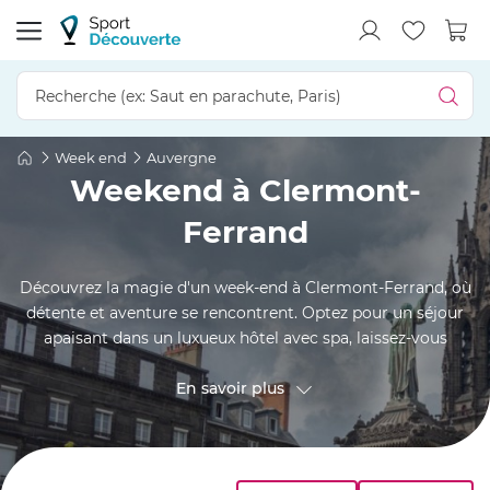
Week end
Auvergne
Weekend à Clermont-
Ferrand
Découvrez la magie d'un week-end à Clermont-Ferrand, où
détente et aventure se rencontrent. Optez pour un séjour
apaisant dans un luxueux hôtel avec spa, laissez-vous
choyer et ressourcez-vous. Les gourmets se régaleront
avec notre week-end gastronomique, explorant les saveurs
En savoir plus
locales. Ou peut-être préférez-vous l'insolite, avec un
hébergement dans une bulle transparente, une cabane
dans les arbres, ou une cabane sur l'eau. Quel que soit votre
choix, le tourisme dans le Puy-de-Dôme vous promet une