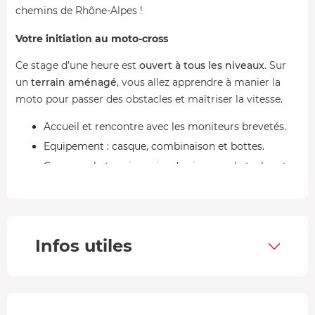
chemins de Rhône-Alpes !
Votre initiation au moto-cross
Ce stage d'une heure est
ouvert à tous les niveaux
. Sur
un
terrain aménagé
, vous allez apprendre à manier la
moto pour passer des obstacles et maîtriser la vitesse.
Accueil et rencontre avec les moniteurs brevetés.
Equipement : casque, combinaison et bottes.
Cours sur le terrain : prise de virages, obstacles et
manœuvres.
Débriefing.
Les motos
Infos utiles
•
Pour les enfants
50 ou 80 YCF
: ces mini-motos sont
adaptées aux
enfants
, avec une puissance et une hauteur de