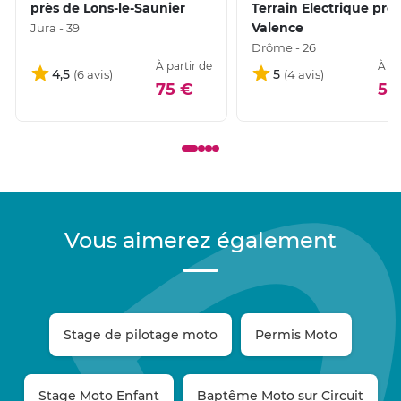
près de Lons-le-Saunier
Terrain Electrique prè
Valence
Jura - 39
Drôme - 26
À partir de
À pa
4,5
5
75 €
50
Vous aimerez également
Stage de pilotage moto
Permis Moto
Stage Moto Enfant
Baptême Moto sur Circuit