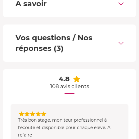
moto parfaites pour les 6-15 ans.
A savoir
110 CFR Honda
: idéale pour les pilotes de 8 à 11 ans,
ce modèle possède un
démarreur électrique et un
moteur 4 temps
.
•
Pour les adultes
Vos questions / Nos
réponses (3)
Dès 14 ans, enfants et adultes peuvent conduire une
125
YCF Bigy
. La cylindrée moyenne
permet d'acquérir les
bases du moto-cross
facilement, avec une moto
moderne et réactive.
4.8
108 avis clients
Très bon stage, moniteur professionnel à
l'écoute et disponible pour chaque élève. A
refaire