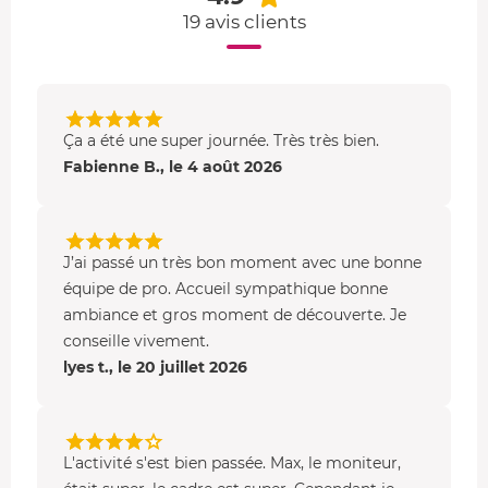
19 avis clients
Communication
: langage des signes
Déplacement
et
orientation
: techniques de
palmage, utilisation du gilet, agilité et précision,
identification de repères visuels
Manœuvre de Valsalva
: décompresser les oreilles
Ça a été une super journée. Très très bien.
sous l'eau pour évacuer la tension
Fabienne B., le 4 août 2026
J’ai passé un très bon moment avec une bonne
équipe de pro. Accueil sympathique bonne
ambiance et gros moment de découverte. Je
conseille vivement.
lyes t., le 20 juillet 2026
L'activité s'est bien passée. Max, le moniteur,