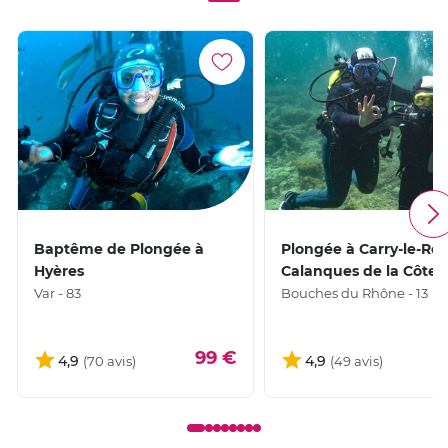
Baptême de Plongée à
Plongée à Carry-le-Rou
Hyères
Calanques de la Côte 
Var - 83
Bouches du Rhône - 13
99 €
1
4,9
4,9