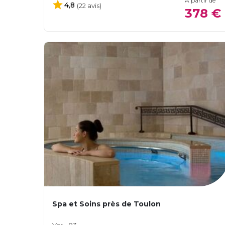
À partir de
4,8
(22 avis)
378 €
Spa et Soins près de Toulon
Var - 83