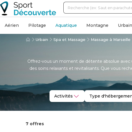
Aérien
Pilotage
Aquatique
Montagne
Urbai
Urbain
Spa et Massage
Massage à Marseille
Offrez-vous un moment de détente absolue avec un 
des soins relaxants et revitalisants. Que vous rec
Profitez d’un inst
Activités
Type d'hébergemen
7 offres