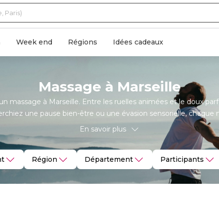
n
Week end
Régions
Idées cadeaux
Massage à Marseille
massage à Marseille. Entre les ruelles animées et le doux parfu
herchiez une pause bien-être ou une évasion sensorielle, chaque m
ant sur mesure, adapté à vos besoins, pour une expérience de rela
En savoir plus
t
Région
Département
Participants