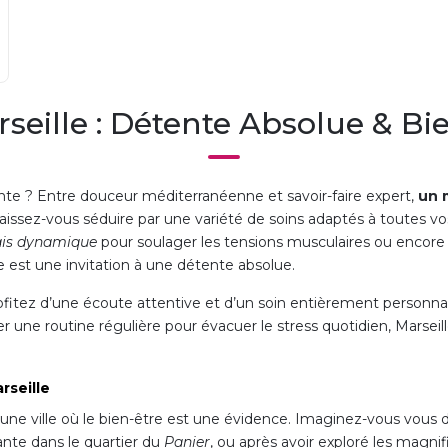
seille : Détente Absolue & Bie
nte ? Entre douceur méditerranéenne et savoir-faire expert,
un 
Laissez-vous séduire par une variété de soins adaptés à toutes vo
ais dynamique
pour soulager les tensions musculaires ou encor
 est une invitation à une détente absolue.
rofitez d’une écoute attentive et d’un soin entièrement person
ne routine régulière pour évacuer le stress quotidien, Marseille v
rseille
est une ville où le bien-être est une évidence. Imaginez-vous vou
ante dans le quartier du
Panier
, ou après avoir exploré les magn