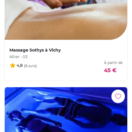
Massage Sothys à Vichy
Allier - 03
À partir de
4,8
45 €