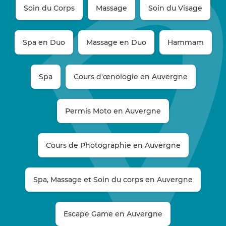
Soin du Corps
Massage
Soin du Visage
Spa en Duo
Massage en Duo
Hammam
Spa
Cours d'œnologie en Auvergne
Permis Moto en Auvergne
Cours de Photographie en Auvergne
Spa, Massage et Soin du corps en Auvergne
Escape Game en Auvergne