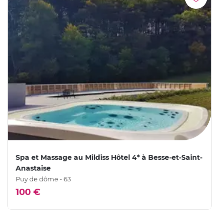
Spa et Massage au Mildiss Hôtel 4* à Besse-et-Saint-
Anastaise
Puy de dôme - 63
100 €