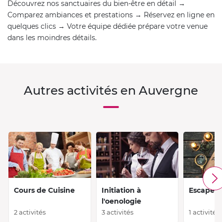
Découvrez nos sanctuaires du bien-être en détail →
Comparez ambiances et prestations → Réservez en ligne en
quelques clics → Votre équipe dédiée prépare votre venue
dans les moindres détails.
Autres activités en Auvergne
Cours de Cuisine
Initiation à
Escape 
l'oenologie
2 activités
3 activités
1 activité