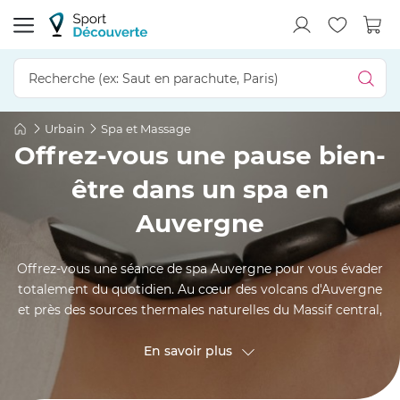
Urbain
Spa et Massage
Offrez-vous une pause bien-
être dans un spa en
Auvergne
Offrez-vous une séance de spa Auvergne pour vous évader
totalement du quotidien. Au cœur des volcans d'Auvergne
et près des sources thermales naturelles du Massif central,
laissez-vous bercer par les vapeurs du hammam, la chaleur
du sauna ou les bulles apaisantes d'un jacuzzi. Un massage
En savoir plus
relaxant dans un institut auvergnat achèvera votre
parenthèse bien-être. Entre Puy-de-Dôme et Cantal, corps