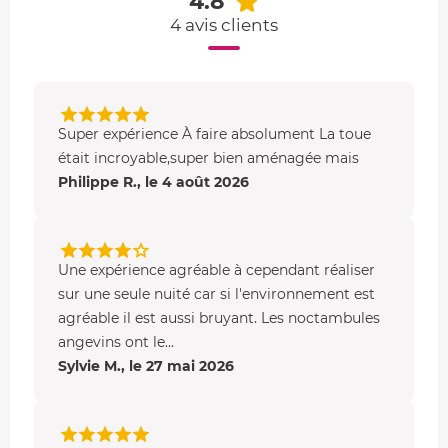
4.8
Que faire sur place et aux alentours ?
4 avis clients
Situé en plein centre-ville, vous êtes à
proximité directe
des monuments historiques d'Angers.
Remontez le temps en visitant l'incontournable
Château
d'Angers
. Un chef-d'œuvre médiéval unique au monde à
Super expérience À faire absolument La toue
seulement 5 minutes à pied.
était incroyable,super bien aménagée mais
Partez également à la découverte du
Vieux Angers
, au
Philippe R., le 4 août 2026
pied du bateau et facilement accessible, et flânez dans
ses ruelles pavées pleines de charme.
Et pour les amoureux des balades,
les rives de la Maine
Une expérience agréable à cependant réaliser
vers le lac de Maine
vous invitent à de longues
sur une seule nuité car si l'environnement est
promenades au bord de l’eau.
agréable il est aussi bruyant. Les noctambules
angevins ont le...
Sylvie M., le 27 mai 2026