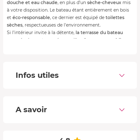
douche et eau chaude
, en plus d'un
sèche-cheveux
mis
à votre disposition. Le bateau étant entièrement en bois
et
éco-responsable
, ce dernier est équipé de
toilettes
sèches
, respectueuses de l'environnement.
Si l’intérieur invite à la détente,
la terrasse du bateau
saura également vous émerveiller. Avec sa
vue sublime
sur le château d'Angers ainsi que sur la cathédrale Saint-
Maurice, laissez-vous bercer par le calme du fleuve et la
beauté du cadre environnant.
Infos utiles
Les petits plus du bateau
mis à votre disposition : Prises
USB et 220v, chauffage électrique, enceinte Bluetooth,
liquide vaisselle spécifique et écologique, jeux de société.
Votre petit-déjeuner
A savoir
Savourez un réveil gourmand à bord, avec
jus de fruits,
café, thé, viennoiseries et produits locau
x. Dégustez-le
sur la terrasse tout en profitant de la vue sur la ville
d’Angers et son château !