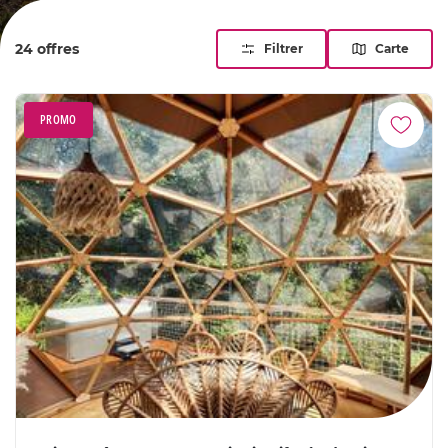
choisissez le cocon insolite qui illuminera votre séjour !
24 offres
Filtrer
Carte
PROMO