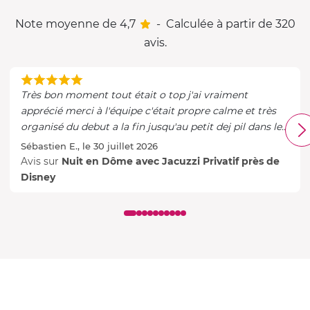
Note moyenne de 4,7
-
Calculée à partir de 320
avis.
Très bon moment tout était o top j'ai vraiment
apprécié merci à l'équipe c'était propre calme et très
organisé du debut a la fin jusqu'au petit dej pil dans les
temps bravo et à bientôt
Sébastien E., le 30 juillet 2026
Avis sur
Nuit en Dôme avec Jacuzzi Privatif près de
Disney