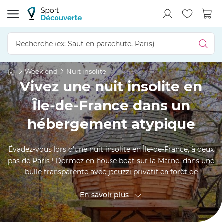
Week end
Nuit insolite
Vivez une nuit insolite en
Île-de-France dans un
hébergement atypique
Évadez-vous lors d'une nuit insolite en Île-de-France, à deux
pas de Paris ! Dormez en house boat sur la Marne, dans une
bulle transparente avec jacuzzi privatif en forêt de
Fontainebleau, ou perché dans une cabane dans les arbres
près d'Étampes. Ces hébergements extraordinaires
En savoir plus
transforment votre escapade francilienne en aventure
mémorable. Entre nature préservée et originalité,