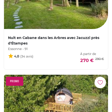
Nuit en Cabane dans les Arbres avec Jacuzzi près
d'Étampes
Essonne - 91
À partir de
4,8
290 €
270 €
PROMO