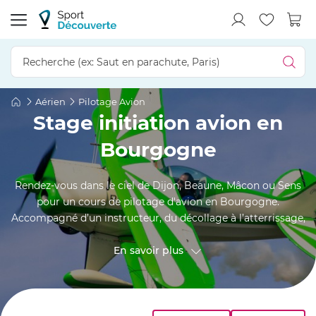
Aérien
Pilotage Avion
Stage initiation avion en
Bourgogne
Rendez-vous dans le ciel de Dijon, Beaune, Mâcon ou Sens
pour un cours de pilotage d'avion en Bourgogne.
Accompagné d’un instructeur, du décollage à l’atterrissage,
vous serez guidé dans vos manœuvres et dans le
maniement du manche à balai. Ce vol d'initiation est idéal
En savoir plus
si vous avez toujours rêvé de prendre les commandes.
Piloter un avion de tourisme est un périple aérien hors du
commun, à vivre au moins une fois dans sa vie !