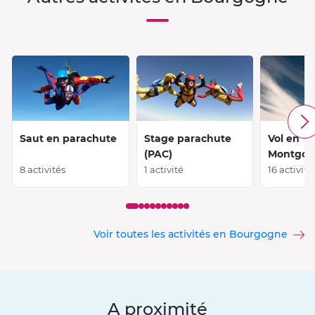
Saut en parachute
Stage parachute
Vol en
(PAC)
Montgolf
8 activités
1 activité
16 activité
Voir toutes les activités en Bourgogne
A proximité