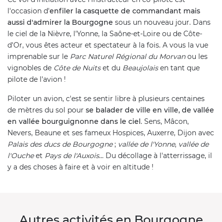
l'occasion d'
enfiler la casquette de commandant mais
aussi d'admirer la Bourgogne
sous un nouveau jour. Dans
le ciel de la Nièvre, l'Yonne, la Saône-et-Loire ou de Côte-
d'Or, vous êtes acteur et spectateur à la fois. A vous la vue
imprenable sur le
Parc Naturel Régional du Morvan
ou les
vignobles de
Côte de Nuits
et du
Beaujolais
en tant que
pilote de l'avion !
Piloter un avion, c'est se sentir libre à plusieurs centaines
de mètres du sol pour
se balader de ville en ville, de vallée
en vallée bourguignonne dans le ciel
. Sens, Mâcon,
Nevers, Beaune et ses fameux Hospices, Auxerre, Dijon avec
Palais des ducs de Bourgogne
;
vallée de l'Yonne
,
vallée de
l'Ouche
et
Pays de l'Auxois
... Du décollage à l'atterrissage, il
y a des choses à faire et à voir en altitude !
Autres activités en Bourgogne