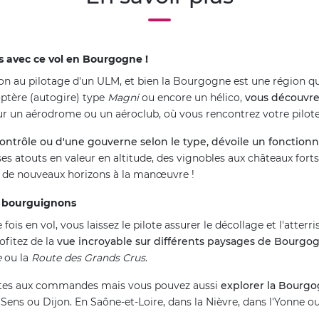
s avec ce vol en Bourgogne !
tion au pilotage d'un ULM, et bien la Bourgogne est une région qu
optère (autogire) type
Magni
ou encore un hélico,
vous découvre
sur un aérodrome ou un aéroclub, où vous rencontrez votre pilote
ontrôle ou d'une gouverne selon le type, dévoile un fonctionn
 atouts en valeur en altitude, des vignobles aux châteaux forts
ir de nouveaux horizons à la manœuvre !
s bourguignons
is en vol, vous laissez le pilote assurer le décollage et l'atte
ofitez de la
vue incroyable sur différents paysages de Bourgo
e
ou la
Route des Grands Crus
.
s êtes aux commandes mais vous pouvez aussi
explorer la Bourgo
, Sens ou Dijon. En Saône-et-Loire, dans la Nièvre, dans l'Yonne