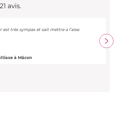
21 avis.
r est très sympas et sait mettre a l’aise.
Très 
Philip
ltiaxe à Mâcon
Avis 