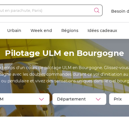
Besoin d
Urbain
Week end
Régions
Idées cadeaux
Pilotage ULM en Bourgogne
e temps d'un cours de pilotage ULM en Bourgogne. Glissez-vous 
agne avec les doubles commandes durant ce vol d'initiation au p
 ou pendulaire et vivez des sensations uniques dans le ciel bour