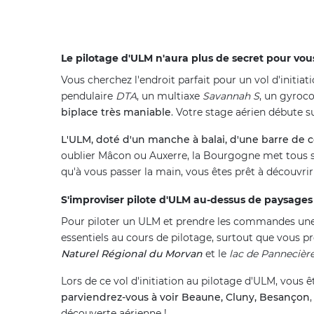
Le pilotage d'ULM n'aura plus de secret pour vou
Vous cherchez l'endroit parfait pour un vol d'initia
pendulaire
DTA
, un multiaxe
Savannah S
, un gyroc
biplace très maniable
. Votre stage aérien débute 
L'ULM, doté d'un manche à balai, d'une barre de c
oublier Mâcon ou Auxerre, la Bourgogne met tous ses
qu'à vous passer la main, vous êtes prêt à découvr
S'improviser pilote d'ULM au-dessus de paysage
Pour piloter un ULM et prendre les commandes une fo
essentiels au cours de pilotage, surtout que vous pr
Naturel Régional du Morvan
et le
lac de Pannecièr
Lors de ce vol d'initiation au pilotage d'ULM, vou
parviendrez-vous à voir Beaune, Cluny, Besançon
découverte aérienne !