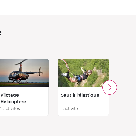
e
Pilotage
Saut à l'élastique
Baptê
Hélicoptère
2 activités
1 activité
8 activi