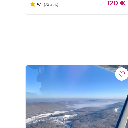
120 €
4,9