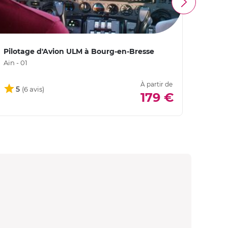
Pilotage d'Avion ULM à Bourg-en-Bresse
Pilot
Ain - 01
Ain - 0
À partir de
5
179 €
4,