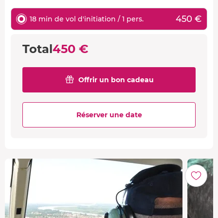
450 €
18 min de vol d'initiation / 1 pers.
Total
450 €
Offrir un bon cadeau
Réserver une date