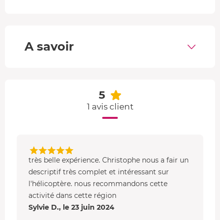
Vous prenez les commandes d'un hélicoptère type
Robinson R44
, appareil idéal pour l'initiation. Les doubles
commandes hydrauliques et le moteur à piston
Lycoming atténuent les vibrations, ce qui apporte un vrai
A savoir
confort lors du vol. Vous apprécierez sa légèreté et sa
maniabilité, indispensables pour un apprentissage
optimal.
5
1 avis client
très belle expérience. Christophe nous a fair un
descriptif très complet et intéressant sur
l'hélicoptère. nous recommandons cette
activité dans cette région
Sylvie D., le 23 juin 2024