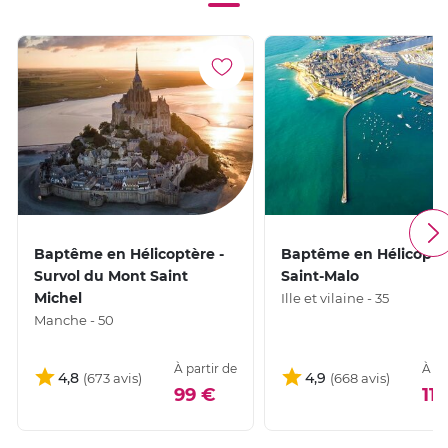
Baptême en Hélicoptère -
Baptême en Hélicoptè
Survol du Mont Saint
Saint-Malo
Michel
Ille et vilaine - 35
Manche - 50
À partir de
À pa
4,8
4,9
99 €
11