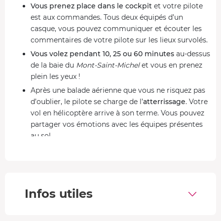
Vous prenez place dans le cockpit
et votre pilote
est aux commandes. Tous deux équipés d’un
casque, vous pouvez communiquer et écouter les
commentaires de votre pilote sur les lieux survolés.
Vous volez pendant 10, 25 ou 60 minutes
au-dessus
de la baie du
Mont-Saint-Michel
et vous en prenez
plein les yeux !
Après une balade aérienne que vous ne risquez pas
d’oublier, le pilote se charge de l’
atterrissage
. Votre
vol en hélicoptère arrive à son terme. Vous pouvez
partager vos émotions avec les équipes présentes
au sol.
Ce que vous pourrez voir durant votre balade en
hélicoptère au Mont-Saint-Michel
Inscrit au
patrimoine mondial par l'
UNESCO
, le
Mont-
Infos utiles
Saint-Michel
est sans conteste l'une des plus anciennes et
des plus prestigieuses réalisations architecturales de