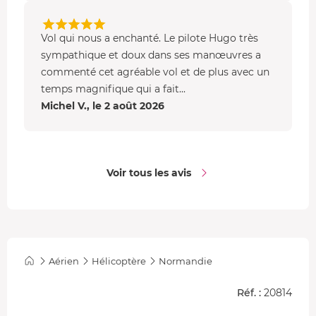
206 Jet Ranger
ou dans un
Eurocopter EC 120 B Colibri
.
Ces appareils réputés dans le monde entier vous
Vol qui nous a enchanté. Le pilote Hugo très
donneront entière satisfaction avec leur faible
sympathique et doux dans ses manœuvres a
sonorisation et leur confort parfait.
commenté cet agréable vol et de plus avec un
temps magnifique qui a fait...
Michel V., le 2 août 2026
Voir tous les avis
Aérien
Hélicoptère
Normandie
Réf. :
20814