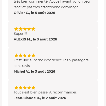
très bien commenté. Accueil avant vol un peu
son abbaye
"sec" et pas très attentionné dommage !
La côte jusqu'à
Granville
Olivier C., le 5 août 2026
Survol des polders
Avranches
vue du ciel, perchée face à la baie du
Mont-Saint-Michel, entre patrimoine médiéval et
Super !!!
panorama maritime grandiose.
ALEXIS M., le 3 août 2026
Survol de 60 min : Tour de la baie du Mont Saint-Michel
Vue panoramique de la baie du
Mont Saint-Michel
Les abords du Mont avec sa célèbre abbaye
C’est une superbe expérience Les 5 passagers
Avranches
sont ravis
Michel V., le 3 août 2026
Granville
Agon-Coutainville
Survol des îles
Chausey
Tout s'est bien passé. A recommander.
Votre hélicoptère
Jean-Claude R., le 2 août 2026
Vous faites votre baptême en hélicoptère dans un
Bell