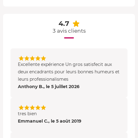
avec les palmes pour la vitesse.
Activités d'eau vive
4.7
Le rafting
:
3 avis clients
Le bateau gonflable peut accueillir 4 à 8 personnes
,
sans le guide. Réputé insubmersible, le rafting permet de
passer les rapides et les endroits plats en toute
tranquillité.
Excellente expérience Un gros satisfecit aux
deux encadrants pour leurs bonnes humeurs et
La nage en eau vive
:
leurs professionalismes
Anthony B., le 5 juillet 2026
Pour faire cette activité, on vous donne
un hydrospeed,
un flotteur mousse assez rigide
, capable de vous faire
descendre les rapides avec flexibilité. Avec vos palmes,
vous donnez de l'impulsion pour aller plus vite.
tres bien
Emmanuel C., le 5 août 2019