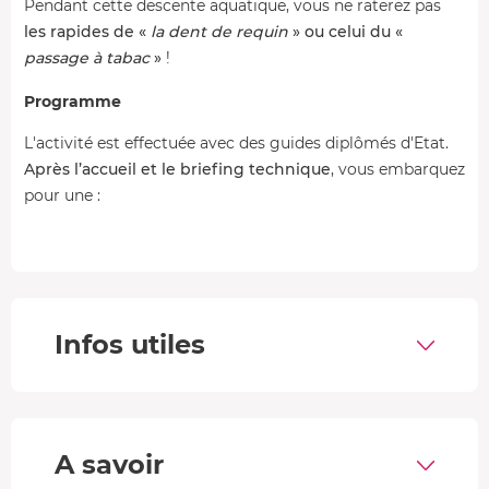
Pendant cette descente aquatique, vous ne raterez pas
les rapides de «
la dent de requin
» ou celui du «
passage à tabac
»
!
Programme
L'activité est effectuée avec des guides diplômés d'Etat.
Après l’accueil et le briefing technique
, vous embarquez
pour une :
Descente en raft le matin :
Descente de « l’intégrale » du parcours des thuiles -
Rioclar (classe II-III) puis du Martinet-Lauzet (classe III-IV)
avec les superbes gorges du pont Romain.
Infos utiles
Descente en hydrospeed l'après midi :
La tête en avant dans les vagues et les rapides, c'est la
promesse de l'hydrospeed. A ras de l'eau, vous descendez
A savoir
la rivière en vous guidant avec vos bras et en poussant