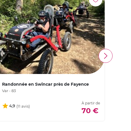
Randonnée en Swincar près de Fayence
Rando
Var - 83
Alpes 
À partir de
4,9
5
70 €