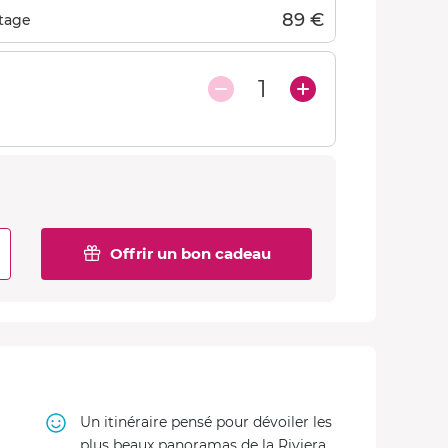
89 €
tage
1
Offrir un bon cadeau
Un itinéraire pensé pour dévoiler les
plus beaux panoramas de la Riviera