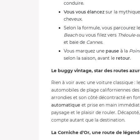
conduire.
Vous vous élancez
sur la mythiqu
cheveux.
Selon la formule, vous parcourez 
Beach
ou vous filez vers
Théoule-s
et baie de
Cannes
.
Vous marquez une
pause
à la
Poin
selon la saison, avant le
retour
.
Le buggy vintage, star des routes azu
Rien à voir avec une voiture classique : 
automobiles de plage californiennes des
arrondies et son côté décontracté en fo
automatique
et prise en main immédiate 
paysage et le plaisir de rouler. Décapoté
compte autant que la destination.
La Corniche d'Or, une route de légend