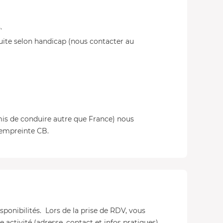
.
uite selon handicap (nous contacter au
mis de conduire autre que France) nous
empreinte CB.
isponibilités. Lors de la prise de RDV, vous
 activité (adresse, contact et infos pratiques).