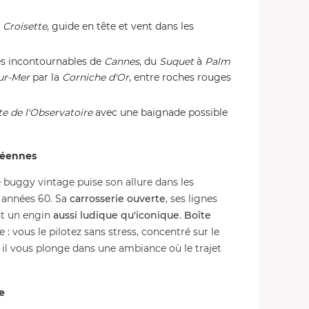
e
Croisette
, guide en tête et vent dans les
les incontournables de
Cannes
, du
Suquet
à
Palm
ur-Mer
par la
Corniche d'Or
, entre roches rouges
te de l'Observatoire
avec une baignade possible
réennes
le buggy vintage puise son allure dans les
 années 60. Sa
carrosserie ouverte
, ses lignes
nt un engin
aussi ludique qu'iconique
.
Boîte
: vous le pilotez sans stress, concentré sur le
, il vous plonge dans une ambiance où le trajet
e