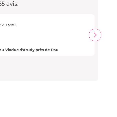
5 avis.
e au top !
Super
sympa
Elodie
e au Viaduc d'Arudy près de Pau
Avis 