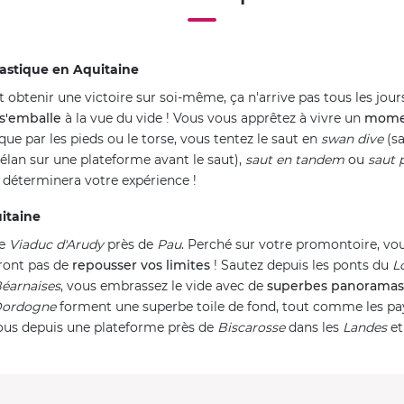
lastique en Aquitaine
t obtenir une victoire sur soi-même, ça n'arrive pas tous les jou
s'emballe
à la vue du vide ! Vous vous apprêtez à vivre un
momen
ique par les pieds ou le torse, vous tentez le saut en
swan dive
(sa
'élan sur une plateforme avant le saut),
saut en tandem
ou
saut 
 déterminera votre expérience !
itaine
le
Viaduc d'Arudy
près de
Pau
. Perché sur votre promontoire, v
ront pas de
repousser vos limites
! Sautez depuis les ponts du
Lo
éarnaises
, vous embrassez le vide avec de
superbes panoramas
ordogne
forment une superbe toile de fond, tout comme les pa
vous depuis une plateforme près de
Biscarosse
dans les
Landes
et