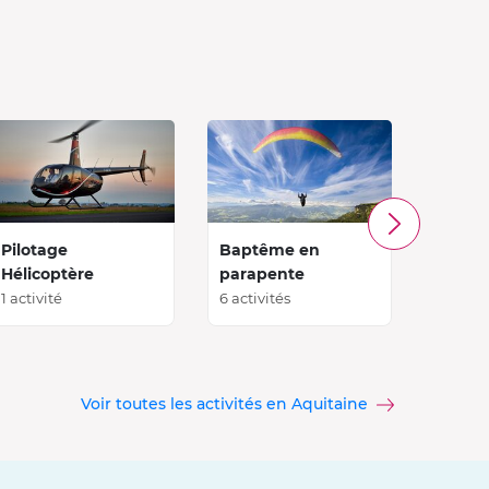
Pilotage
Baptême en
Bapt
Hélicoptère
parapente
Param
1 activité
6 activités
5 activi
Voir toutes les activités en Aquitaine