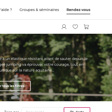
'aide ?
Groupes & séminaires
Rendez-vous
é à un élastique résistant avant de sauter depuis le
gee jumping va éprouver votre courage, tout en
nique sur la nature aquitaine...
r tous les filtres