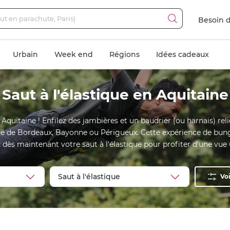
Besoin d
Urbain
Week end
Régions
Idées cadeaux
Saut à l'élastique en Aquitaine
 Aquitaine ! Enfilez des jambières et un baudrier (ou harnais) reli
ôté de Bordeaux, Bayonne ou Périgueux. Cette expérience de bun
 dès maintenant votre saut à l'élastique pour profiter d'une vue u
Voi