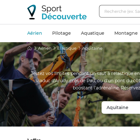
Aérien
Pilotage
Aquatique
Montagne
Aérien
Elastique
Aquitaine
Testez vos limites pendant un saut à l'élastique en
viaduc d'Arudy près de Pau, ou d'un pont du c
boostant l'adrénaline. Réservez