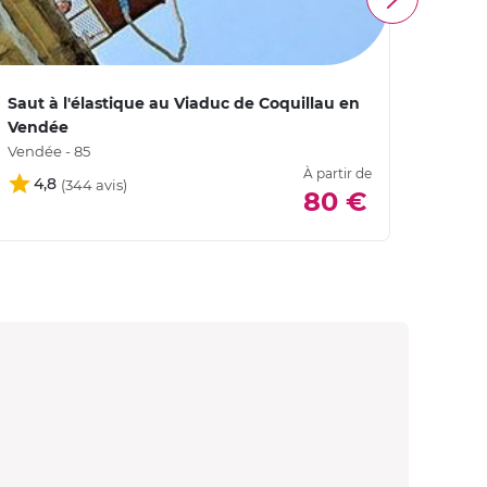
Saut à l'élastique au Viaduc de Coquillau en
Saut 
Vendée
Charen
Vendée - 85
À partir de
4,8
4,
80 €