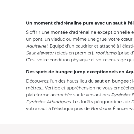
Un moment d'adrénaline pure avec un saut à l'é
S'offrir une
montée d'adrénaline exceptionnelle
e
un pont, un viaduc ou même une grue,
votre cœur 
Aquitaine
! Equipé d'un baudrier et attaché à l'élast
Saut elevator
(pieds en premier),
roof jump
(prise d
C'est votre condition physique et votre courage qui
Des spots de bungee jump exceptionnels en Aqu
Découvrez l'un des hauts lieu du
saut en bungee
: 
mètres... Vertige et appréhension ne vous empêche
plateforme accrochée sur le versant des
Pyrénées B
Pyrénées-Atlantiques
. Les forêts périgourdines de
D
votre saut à l'élastique près de
Bordeaux
. Élancez-