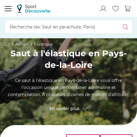
Aérien
Elastique
Saut à l'élastique en Pays-
de-la-Loire
Ce saut à l'élastique en Pays-de-la-Loire vous offre
l'occasion unique de combiner adrénaline et
contemplation. À plusieurs dizaines de mètres d'altitude,
sur un pont ou un viaduc, vous bénéficiez d'une vue inédite
sur les paysages de Nantes, Le Mans, Cholet ou Angers... Un
En savoir plus
doux moment avant de réaliser un saut de bungee jumping
riche en sensations fortes ! Amoureux et amoureuses
d'activités extrêmes, enfilez un baudrier et rendez-vous
pour un saut à l'élastique inoubliable !