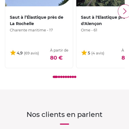
Saut à l’Élastique près de
Saut à l'Elastique près
La Rochelle
d'Alençon
Charente maritime - 17
Orne - 61
À partir de
À pa
4,9
5
80 €
85
Nos clients en parlent