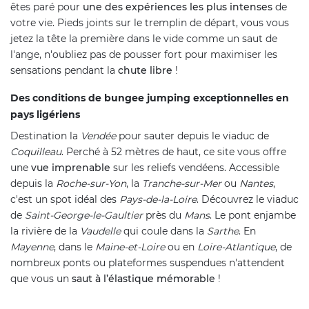
êtes paré pour
une des expériences les plus intenses
de
votre vie. Pieds joints sur le tremplin de départ, vous vous
jetez la tête la première dans le vide comme un saut de
l'ange, n'oubliez pas de pousser fort pour maximiser les
sensations pendant la
chute libre
!
Des conditions de bungee jumping exceptionnelles en
pays ligériens
Destination la
Vendée
pour sauter depuis le viaduc de
Coquilleau
. Perché à 52 mètres de haut, ce site vous offre
une
vue imprenable
sur les reliefs vendéens. Accessible
depuis la
Roche-sur-Yon
, la
Tranche-sur-Mer
ou
Nantes
,
c'est un spot idéal des
Pays-de-la-Loire
. Découvrez le viaduc
de
Saint-George-le-Gaultier
près du
Mans
. Le pont enjambe
la rivière de la
Vaudelle
qui coule dans la
Sarthe
. En
Mayenne
, dans le
Maine-et-Loire
ou en
Loire-Atlantique
, de
nombreux ponts ou plateformes suspendues n'attendent
que vous un
saut à l’élastique mémorable
!