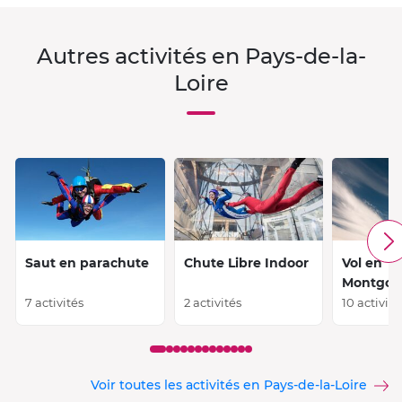
Autres activités en Pays-de-la-
Loire
Saut en parachute
Chute Libre Indoor
Vol en
Montgolf
7 activités
2 activités
10 activité
Voir toutes les activités en Pays-de-la-Loire