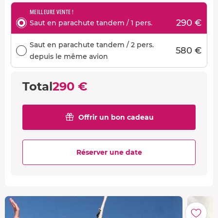
MEILLEURE VENTE !
290 €
Saut en parachute tandem / 1 pers.
Saut en parachute tandem / 2 pers.
580 €
depuis le même avion
Total
290 €
Offrir un bon cadeau
Réserver une date