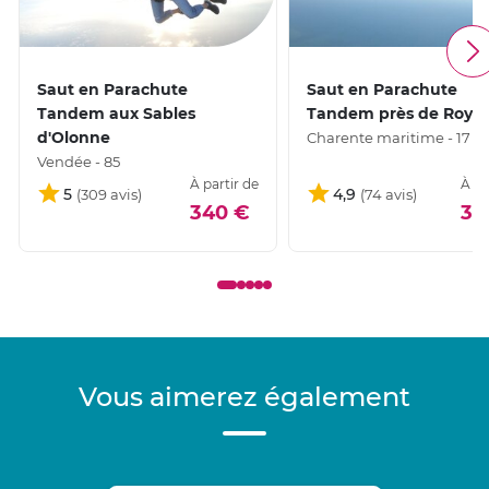
Saut en Parachute
Saut en Parachute
Tandem aux Sables
Tandem près de Roya
d'Olonne
Charente maritime - 17
Vendée - 85
À partir de
À pa
5
4,9
340 €
30
Vous aimerez également