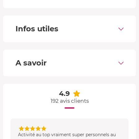
Un moniteur vous accompagne et vous sautez en
tandem avec lui.
Saut en parachute tandem pour 2 personnes
Infos utiles
Deux moniteurs vous accompagnent dans l'avion et vous
sautez tour à tour en tandem.
A savoir
4.9
192 avis clients
Activité au top vraiment super personnels au