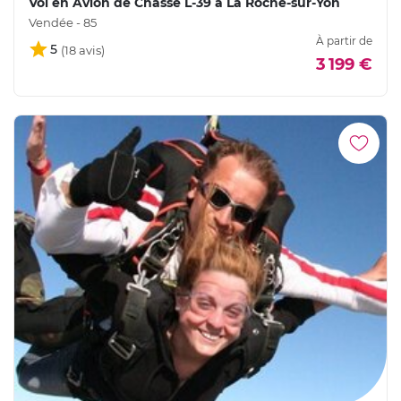
Vol en Avion de Chasse L-39 à La Roche-sur-Yon
Vendée - 85
À partir de
5
3 199 €