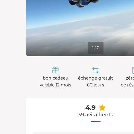
1 / 7
bon cadeau
échange gratuit
zéro
valable 12 mois
60 jours
de rés
4.9
39 avis clients