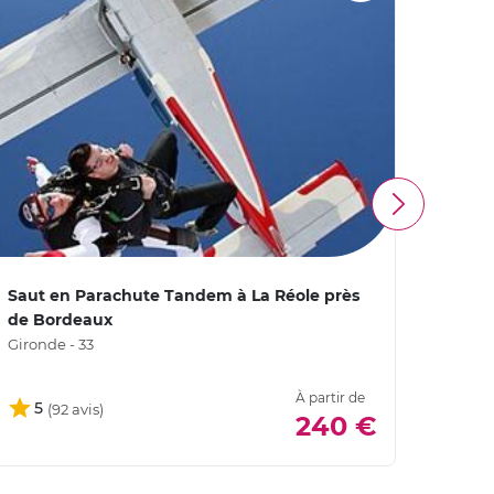
Saut en Parachute Tandem à La Réole près
Saut 
de Bordeaux
Vendée
Gironde - 33
À partir de
5
4,
240 €