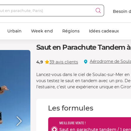
Besoin d
Urbain
Week end
Régions
Idées cadeaux
Saut en Parachute Tandem à
Aérodrome de Soula
4,9
39 avis clients
Lancez-vous dans le ciel de Soulac-sur-Mer en
vous testez le saut en tandem avec un pro. De l
l'estuaire, c'est une expérience unique en Giro
Les formules
MEILLEURE VENTE !
Saut en parachute tandem / 1 pers