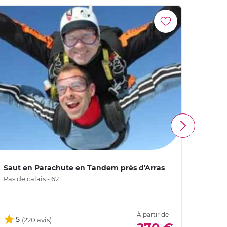
Saut en Parachute en Tandem près d'Arras
Saut 
Pas de calais - 62
Nord -
À partir de
5
4,