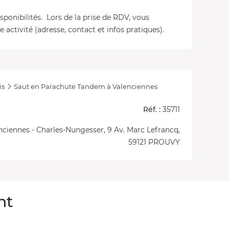
isponibilités. Lors de la prise de RDV, vous
 activité (adresse, contact et infos pratiques).
is
Saut en Parachute Tandem à Valenciennes
Réf. :
35711
nciennes - Charles-Nungesser, 9 Av. Marc Lefrancq,
59121 PROUVY
nt