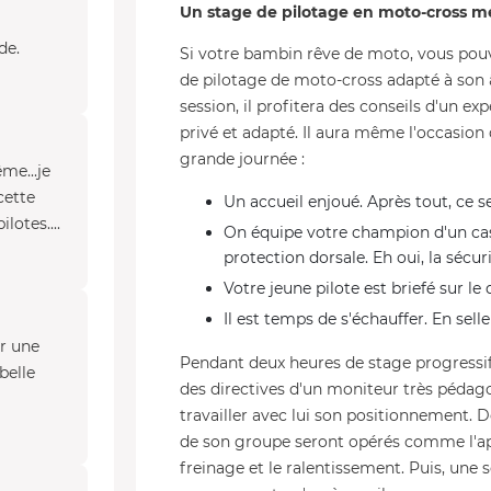
Un stage de pilotage en moto-cross m
de.
Si votre bambin rêve de moto, vous pouve
de pilotage de moto-cross adapté à son 
session, il profitera des conseils d'un exp
privé et adapté. Il aura même l'occasion
grande journée :
me...je
cette
Un accueil enjoué. Après tout, ce 
lotes....
On équipe votre champion d'un casq
protection dorsale. Eh oui, la sécur
Votre jeune pilote est briefé sur le 
Il est temps de s'échauffer. En selle
ur une
Pendant deux heures de stage progressif, 
belle
des directives d'un moniteur très pédago
travailler avec lui son positionnement. D
de son groupe seront opérés comme l'app
freinage et le ralentissement. Puis, une 