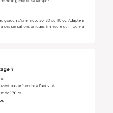
comme le génie de sa lampe !
 au guidon d'une moto 50, 80 ou 110 cc. Adapté à
era des sensations uniques à mesure qu'il roulera
tage ?
ns.
vent pas prétendre à l'activité.
st de 1.70 m.
te.