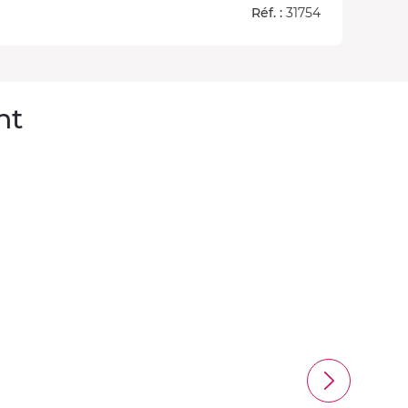
Réf. :
31754
nt