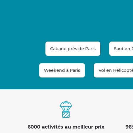
Cabane près de Paris
Saut en 
Weekend à Paris
Vol en Hélicoptè
6000 activités au meilleur prix
96