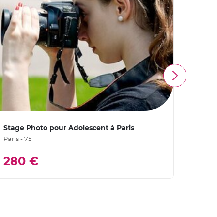
Stage Photo pour Adolescent à Paris
Cours
Paris - 75
Paris -
À parti
280 €
99