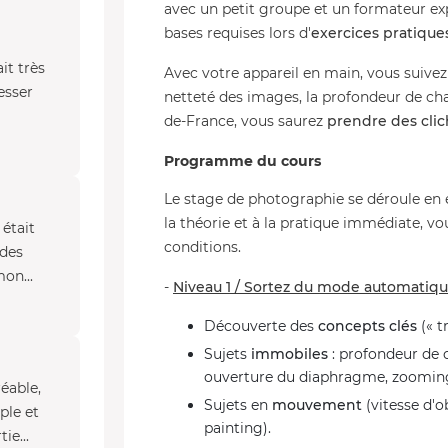
avec un petit groupe et un formateur ex
bases requises lors d'
exercices pratique
it très
Avec votre appareil en main, vous suivez 
esser
netteté des images, la profondeur de cham
de-France, vous saurez
prendre des clic
Programme du cours
Le stage de photographie se déroule en 
la théorie et à la pratique immédiate, v
 était
conditions.
 des
on...
-
Niveau 1 / Sortez du mode automatiqu
Découverte des
concepts clés
(« t
Sujets
immobiles
: profondeur de c
ouverture du diaphragme, zooming
réable,
Sujets en
mouvement
(vitesse d'ob
ple et
painting).
ie...