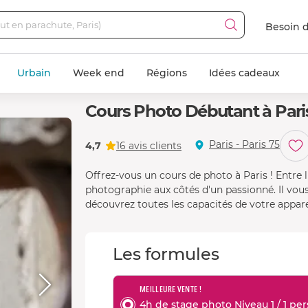
Besoin d
Urbain
Week end
Régions
Idées cadeaux
Cours Photo Débutant à Pari
Paris - Paris 75
4,7
16 avis clients
Offrez-vous un cours de photo à Paris ! Entre l
photographie aux côtés d'un passionné. Il vous
découvrez toutes les capacités de votre appare
Les formules
MEILLEURE VENTE !
4h de stage photo Niveau 1 / 1 per