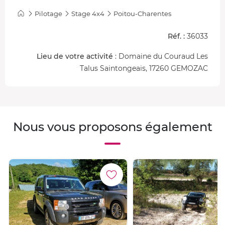
Franchissement de terrains : reliefs, creux, montées
Pilotage
Stage 4x4
Poitou-Charentes
et inclinaisons... avec un focus sur l’appui, la
motricité et l’anticipation
Réf. :
36033
Exercices ciblés pour comprendre les effets de la
Lieu de votre activité
: Domaine du Couraud Les
répartition des charges et maintenir l’équilibre du
Talus Saintongeais, 17260 GEMOZAC
véhicule
Ateliers pratiques dédiés aux manœuvres
techniques : départs en montée, gestion des
enchaînements et conduite évolutive
Nous vous proposons également