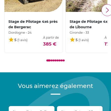
Stage de Pilotage 4x4 près
Stage de Pilotage 4x4
de Bergerac
de Libourne
Dordogne - 24
Gironde - 33
À partir de
À pa
5
5
385 €
17
Vous aimerez également