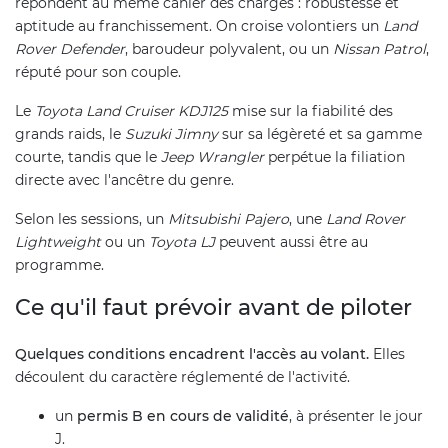
répondent au même cahier des charges : robustesse et
aptitude au franchissement. On croise volontiers un
Land
Rover Defender
, baroudeur polyvalent, ou un
Nissan Patrol
,
réputé pour son couple.
Le
Toyota Land Cruiser KDJ125
mise sur la fiabilité des
grands raids, le
Suzuki Jimny
sur sa légèreté et sa gamme
courte, tandis que le
Jeep Wrangler
perpétue la filiation
directe avec l'ancêtre du genre.
Selon les sessions, un
Mitsubishi Pajero
, une
Land Rover
Lightweight
ou un
Toyota LJ
peuvent aussi être au
programme.
Ce qu'il faut prévoir avant de piloter
Quelques conditions encadrent l'accès au volant.
Elles
découlent du caractère réglementé de l'activité.
un
permis B en cours de validité
, à présenter le jour
J.