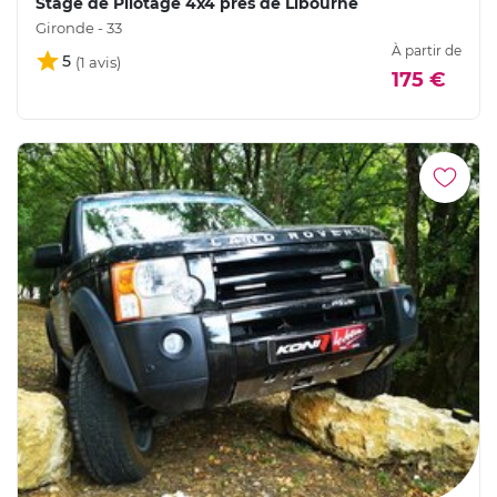
Stage de Pilotage 4x4 près de Libourne
Gironde - 33
À partir de
5
175 €