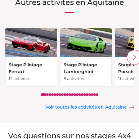
Autres activités en Aquitaine
Stage Pilotage
Stage Pilotage
Stage Pi
Ferrari
Lamborghini
Porsche
12 activités
8 activités
11 activité
Voir toutes les activités en Aquitaine
Vos questions sur nos stages 4x4