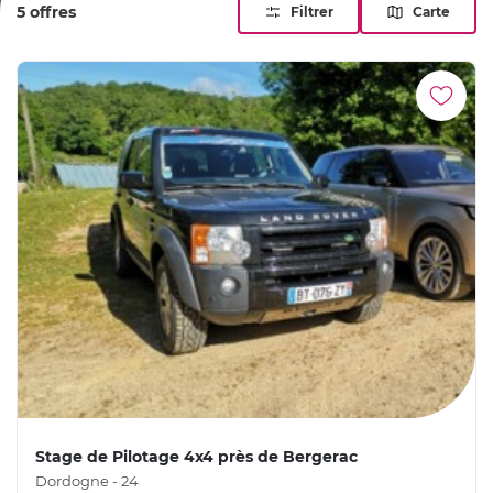
5 offres
Filtrer
Carte
Dordogne
. Une expérience à s'offrir, ou à glisser sous le
sapin d'un amateur de mécanique et de grand air.
Stage de Pilotage 4x4 près de Bergerac
Dordogne - 24