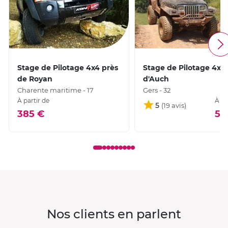
Stage de Pilotage 4x4 près
Stage de Pilotage 4x4
de Royan
d'Auch
Charente maritime - 17
Gers - 32
À partir de
À pa
5
385 €
50
Nos clients en parlent