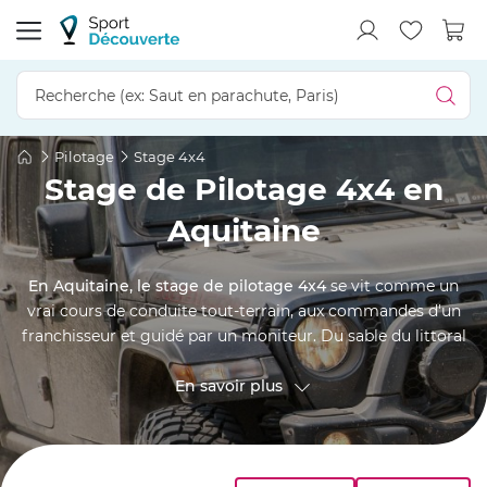
Pilotage
Stage 4x4
Stage de Pilotage 4x4 en
Aquitaine
En Aquitaine, le stage de pilotage 4x4
se vit comme un
vrai cours de conduite tout-terrain, aux commandes d'un
franchisseur et guidé par un moniteur. Du sable du littoral
girondin aux reliefs plus techniques de l'arrière-pays, la
région offre une belle variété de terrains pour apprendre à
En savoir plus
dompter la transmission intégrale, le franchissement et la
lecture du parcours. Débutant curieux ou conducteur en
quête de sensations, chacun y progresse à son rythme, sur
des terrains dédiés autour de
Bordeaux
comme en