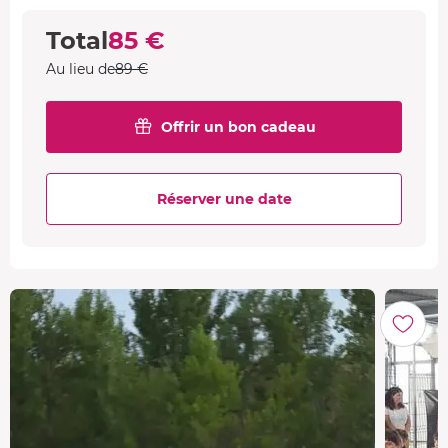
Total
85 €
Au lieu de
89 €
Offrir un bon cadeau
Réserver une date