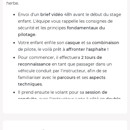
herbe.
Envoi d'un
brief vidéo
48h avant le début du stage
enfant. L'équipe vous rappelle les consignes de
sécurité et les principes
fondamentaux du
pilotage
.
Votre enfant enfile son
casque
et sa
combinaison
de pilote, le voilà prêt à
affronter l'asphalte !
Pour commencer, il effectuera
2 tours de
reconnaissance
en tant que passager dans un
véhicule conduit par l'instructeur, afin de se
familiariser avec le
parcours
et ses
aspects
techniques
.
Il prend ensuite le volant pour sa
session de
conduite
, avec l'instructeur juste à côté en
double
commande
.
Après avoir réalisé ses
tours de piste
, il retourne
aux stands pour partager ses impressions lors du
débriefing final
. En souvenir de cette expérience, il