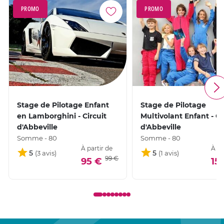
PROMO
PROMO
Stage de Pilotage Enfant
Stage de Pilotage
en Lamborghini - Circuit
Multivolant Enfant - Ci
d'Abbeville
d'Abbeville
Somme - 80
Somme - 80
À partir de
À pa
5
5
99 €
95 €
15