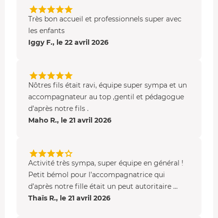
Le circuit de Lohéac : parfait pour apprendre et
s’amuser
Très bon accueil et professionnels super avec
les enfants
La piste junior du circuit de Lohéac est conçue pour les
Iggy F., le 22 avril 2026
jeunes pilotes. Son tracé mêle
virages
et
lignes droites
,
idéal pour apprendre à gérer vitesse, trajectoire et
freinage dans un cadre sécurisé.
Nôtres fils était ravi, équipe super sympa et un
accompagnateur au top ,gentil et pédagogue
d’après notre fils .
Maho R., le 21 avril 2026
Activité très sympa, super équipe en général !
Petit bémol pour l’accompagnatrice qui
d’après notre fille était un peut autoritaire …
Thaïs R., le 21 avril 2026