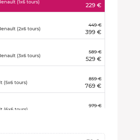
nault (1x6 tours)
229 €
449 €
nault (2x6 tours)
399 €
589 €
nault (3x6 tours)
529 €
859 €
 (5x6 tours)
769 €
979 €
 (6x6 tours)
879 €