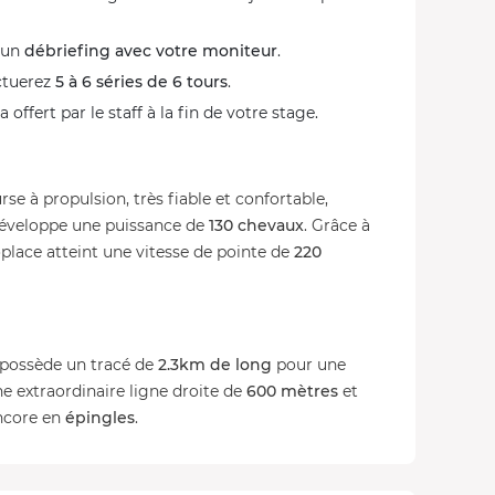
z un
débriefing avec votre moniteur
.
ectuerez
5 à 6 séries de 6 tours
.
 offert par le staff à la fin de votre stage.
se à propulsion, très fiable et confortable,
éveloppe une puissance de
130 chevaux
. Grâce à
oplace atteint une vitesse de pointe de
220
possède un tracé de
2.3km de long
pour une
ne extraordinaire ligne droite de
600 mètres
et
ncore en
épingles
.