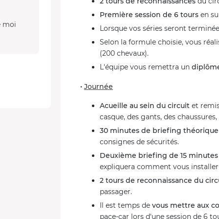
2 tours de reconnaissances
du circ
Première session de 6 tours
en sui
e moi
Lorsque vos séries seront terminée
Selon la formule choisie, vous réal
(200 chevaux).
L'équipe vous remettra un
diplôm
•
Journée
Acueille au sein du circuit
et remis
casque, des gants, des chaussures,
30 minutes de briefing théorique
consignes de sécurités.
Deuxième briefing de 15 minutes
expliquera comment vous installe
2 tours de reconnaissance du circ
passager.
Il est temps de
vous mettre aux c
pace-car lors d'une session de 6 to