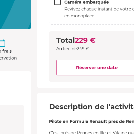
Caméra embarquée
Revivez chaque instant de votre e
en monoplace
Total
229 €
Au lieu de
249 €
 frais
ervation
Réserver une date
Description de l'activi
Pilote en Formule Renault près de Re
C'est près de Rennes en Ille-et-Vilaine q