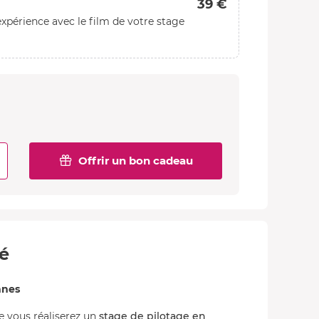
39 €
xpérience avec le film de votre stage
Offrir un bon cadeau
té
nnes
ue vous réaliserez un
stage de pilotage en