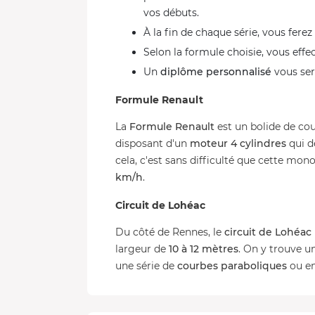
vos débuts.
À la fin de chaque série, vous fere
Selon la formule choisie, vous eff
Un
diplôme personnalisé
vous sera
Formule Renault
La
Formule Renault
est un bolide de cour
disposant d'un
moteur 4 cylindres
qui d
cela, c'est sans difficulté que cette mon
km/h
.
Circuit de Lohéac
Du côté de Rennes, le
circuit de Lohéac
largeur de
10 à 12 mètres
. On y trouve u
une série de
courbes paraboliques
ou e